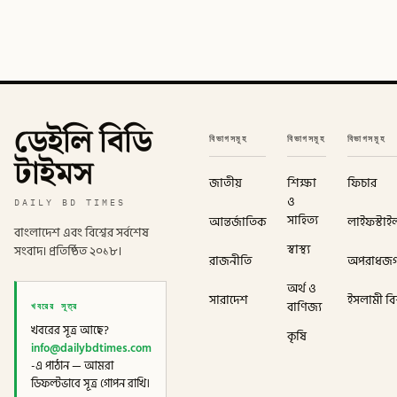
ডেইলি বিডি
বিভাগসমূহ
বিভাগসমূহ
বিভাগসমূহ
টাইমস
জাতীয়
শিক্ষা
ফিচার
ও
DAILY BD TIMES
সাহিত্য
আন্তর্জাতিক
লাইফস্টাই
বাংলাদেশ এবং বিশ্বের সর্বশেষ
স্বাস্থ্য
সংবাদ। প্রতিষ্ঠিত ২০১৮।
রাজনীতি
অপরাধজ
অর্থ ও
সারাদেশ
ইসলামী বিশ
খবরের সূত্র
বাণিজ্য
খবরের সূত্র আছে?
কৃষি
info@dailybdtimes.com
-এ পাঠান — আমরা
ডিফল্টভাবে সূত্র গোপন রাখি।