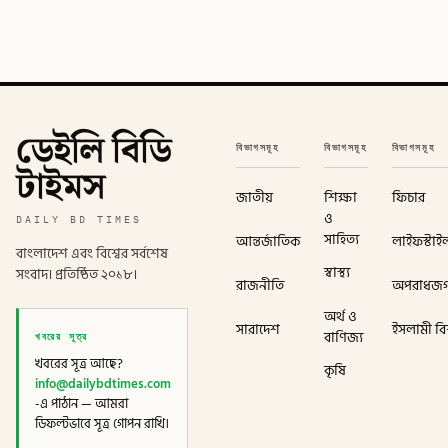
ডেইলি বিডি
বিভাগসমূহ
বিভাগসমূহ
বিভাগসমূহ
টাইমস
জাতীয়
শিক্ষা
ফিচার
ও
DAILY BD TIMES
সাহিত্য
আন্তর্জাতিক
লাইফস্টাই
বাংলাদেশ এবং বিশ্বের সর্বশেষ
স্বাস্থ্য
সংবাদ। প্রতিষ্ঠিত ২০১৮।
রাজনীতি
অপরাধজ
অর্থ ও
সারাদেশ
ইসলামী বিশ
খবরের সূত্র
বাণিজ্য
খবরের সূত্র আছে?
কৃষি
info@dailybdtimes.com
-এ পাঠান — আমরা
ডিফল্টভাবে সূত্র গোপন রাখি।