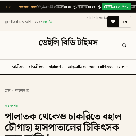
৩:৩১ পূ.
৬:০৯ পূ.
১:৪৫ অপ.
UTC · নামাজের সময়
২৩ صَفَر ১৪৪৮
ফজর
সূর্যোদয়
যোহর
আ
যোগাযোগ
লগইন
বাং
EN
বৃহস্পতিবার, ৬ আগস্ট ২০২৬
লাইভ
ডেইলি বিডি টাইমস
জাতীয়
রাজনীতি
সারাদেশ
আন্তর্জাতিক
অর্থ ও বাণিজ্য
খেলা
ব
হোম
›
অভয়নগর
অভয়নগর
পালাতক থেকেও চাকরিতে বহাল
চৌগাছা হাসপাতালের চিকিৎসক