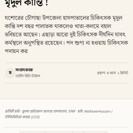
মৃদুল কান্তি !
যশোরের চৌগাছা উপজেলা হাসপাতালের চিকিৎসক মৃদুল
কান্তি দশ বছর পালাতক থাকলেও খাতা-কলমে বহাল
তবিয়তে আছেন। এছাড়া আরো দুই চিকিৎসক দীর্ঘদিন যাবৎ
কর্মস্থলে অনুপস্থিত রয়েছেন। পদ শুণ্য না হওয়ায় চিকিৎসক
পদায়ন কর
সংবাদকক্ষ
স
প্রকাশ: ৪ আগ
·
২ মিনিট
ডেইলি বিডি টাইমস
প্রতীকী ছবি · মুগদা মেডিকেল কলেজ হাসপাতাল, ঢাকা · ছবি: MdAbeerHussain /
উইকিমিডিয়া কমন্স (CC0)