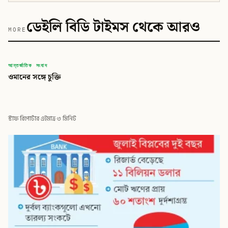
ডেইলি বিডি টাইমস থেকে আরও
MORE
বিডি
আন্তর্জাতিক সংবাদ
ওমানের সঙ্গে চুক্তি
ডেইলি বিডি টাইমস
স্টাফ রিপোর্টার
·
এইমাত্র
·
৩ মিনিট