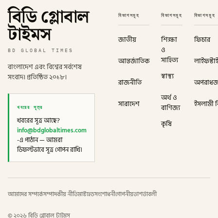
বিডি গ্লোবাল
বিভাগসমূহ
বিভাগসমূহ
বিভাগসমূহ
টাইমস
জাতীয়
শিক্ষা
ফিচার
ও
BD GLOBAL TIMES
সাহিত্য
আন্তর্জাতিক
লাইফস্টা
বাংলাদেশ এবং বিশ্বের সর্বশেষ
স্বাস্থ্য
সংবাদ। প্রতিষ্ঠিত ২০১৮।
রাজনীতি
অপরাধ
অর্থ ও
সারাদেশ
ইসলামী বি
খবরের সূত্র
বাণিজ্য
খবরের সূত্র আছে?
কৃষি
info@bdglobaltimes.com
-এ পাঠান — আমরা
ডিফল্টভাবে সূত্র গোপন রাখি।
আমাদের সম্পর্কে
সম্পাদকীয় নীতি
মাস্টহেড
সংশোধনী
গোপনীয়তা
শর্তাবলী
©
২০২৬
বিডি গ্লোবাল টাইমস