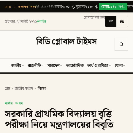
৩:৩১ পূ.
৬:১০ পূ.
১:৪৫ অপ.
UTC · নামাজের সময়
২৪ صَفَر ১৪৪৮
ফজর
সূর্যোদয়
যোহর
আস
যোগাযোগ
লগইন
বাং
EN
শুক্রবার, ৭ আগস্ট ২০২৬
লাইভ
বিডি গ্লোবাল টাইমস
জাতীয়
রাজনীতি
সারাদেশ
আন্তর্জাতিক
অর্থ ও বাণিজ্য
খেলা
ব
হোম
›
জাতীয় সংবাদ
›
শিক্ষা
জাতীয় সংবাদ
সরকারি প্রাথমিক বিদ্যালয় বৃত্তি
পরীক্ষা নিয়ে মন্ত্রণালয়ের বিবৃতি