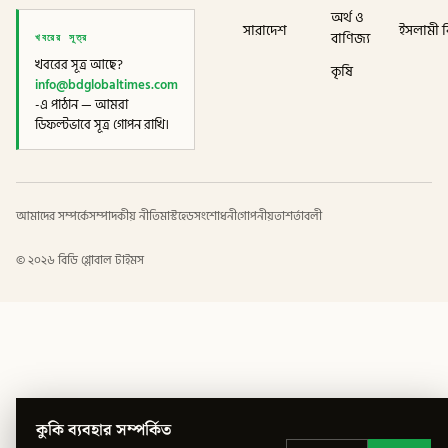
অর্থ ও
সারাদেশ
ইসলামী বি
খবরের সূত্র
বাণিজ্য
খবরের সূত্র আছে?
কৃষি
info@bdglobaltimes.com
-এ পাঠান — আমরা
ডিফল্টভাবে সূত্র গোপন রাখি।
আমাদের সম্পর্কে
সম্পাদকীয় নীতি
মাস্টহেড
সংশোধনী
গোপনীয়তা
শর্তাবলী
©
২০২৬
বিডি গ্লোবাল টাইমস
কুকি ব্যবহার সম্পর্কিত