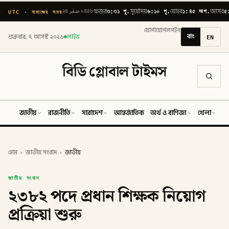
৩:৩১ পূ.
৬:১০ পূ.
১:৪৫ অপ.
৫
UTC · নামাজের সময়
২৪ صَفَر ১৪৪৮
ফজর
সূর্যোদয়
যোহর
আসর
যোগাযোগ
লগইন
বাং
EN
শুক্রবার, ৭ আগস্ট ২০২৬
লাইভ
বিডি গ্লোবাল টাইমস
জাতীয়
রাজনীতি
সারাদেশ
আন্তর্জাতিক
অর্থ ও বাণিজ্য
খেলা
ব
হোম
›
জাতীয় সংবাদ
›
জাতীয়
জাতীয় সংবাদ
২৩৮২ পদে প্রধান শিক্ষক নিয়োগ
প্রক্রিয়া শুরু