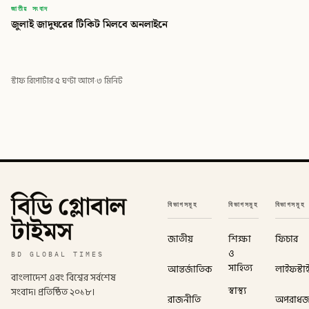
জাতীয় সংবাদ
জুলাই জাদুঘরের টিকিট মিলবে অনলাইনে
স্টাফ রিপোর্টার
·
৫ ঘণ্টা আগে
·
৩ মিনিট
বিডি গ্লোবাল
বিভাগসমূহ
বিভাগসমূহ
বিভাগসমূহ
টাইমস
জাতীয়
শিক্ষা
ফিচার
ও
BD GLOBAL TIMES
সাহিত্য
আন্তর্জাতিক
লাইফস্টা
বাংলাদেশ এবং বিশ্বের সর্বশেষ
স্বাস্থ্য
সংবাদ। প্রতিষ্ঠিত ২০১৮।
রাজনীতি
অপরাধ