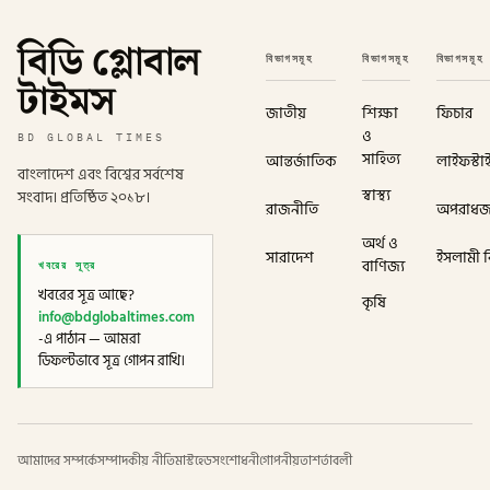
বিডি গ্লোবাল
বিভাগসমূহ
বিভাগসমূহ
বিভাগসমূহ
টাইমস
জাতীয়
শিক্ষা
ফিচার
ও
BD GLOBAL TIMES
সাহিত্য
আন্তর্জাতিক
লাইফস্টা
বাংলাদেশ এবং বিশ্বের সর্বশেষ
স্বাস্থ্য
সংবাদ। প্রতিষ্ঠিত ২০১৮।
রাজনীতি
অপরাধ
অর্থ ও
সারাদেশ
ইসলামী বি
খবরের সূত্র
বাণিজ্য
খবরের সূত্র আছে?
কৃষি
info@bdglobaltimes.com
-এ পাঠান — আমরা
ডিফল্টভাবে সূত্র গোপন রাখি।
আমাদের সম্পর্কে
সম্পাদকীয় নীতি
মাস্টহেড
সংশোধনী
গোপনীয়তা
শর্তাবলী