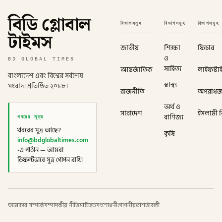
বিডি গ্লোবাল
বিভাগসমূহ
বিভাগসমূহ
বিভাগসমূহ
টাইমস
জাতীয়
শিক্ষা
ফিচার
ও
BD GLOBAL TIMES
সাহিত্য
আন্তর্জাতিক
লাইফস্টা
বাংলাদেশ এবং বিশ্বের সর্বশেষ
স্বাস্থ্য
সংবাদ। প্রতিষ্ঠিত ২০১৮।
রাজনীতি
অপরাধ
অর্থ ও
সারাদেশ
ইসলামী বি
খবরের সূত্র
বাণিজ্য
খবরের সূত্র আছে?
কৃষি
info@bdglobaltimes.com
-এ পাঠান — আমরা
ডিফল্টভাবে সূত্র গোপন রাখি।
আমাদের সম্পর্কে
সম্পাদকীয় নীতি
মাস্টহেড
সংশোধনী
গোপনীয়তা
শর্তাবলী