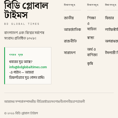
বিডি গ্লোবাল
বিভাগসমূহ
বিভাগসমূহ
বিভাগসমূহ
টাইমস
জাতীয়
শিক্ষা
ফিচার
ও
BD GLOBAL TIMES
সাহিত্য
আন্তর্জাতিক
লাইফস্টা
বাংলাদেশ এবং বিশ্বের সর্বশেষ
স্বাস্থ্য
সংবাদ। প্রতিষ্ঠিত ২০১৮।
রাজনীতি
অপরাধ
অর্থ ও
সারাদেশ
ইসলামী বি
খবরের সূত্র
বাণিজ্য
খবরের সূত্র আছে?
কৃষি
info@bdglobaltimes.com
-এ পাঠান — আমরা
ডিফল্টভাবে সূত্র গোপন রাখি।
আমাদের সম্পর্কে
সম্পাদকীয় নীতি
মাস্টহেড
সংশোধনী
গোপনীয়তা
শর্তাবলী
©
২০২৬
বিডি গ্লোবাল টাইমস