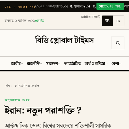
৩:৩৫ পূ.
৬:১৪ পূ.
১:৪৫ অপ.
UTC · নামাজের সময়
২৬ صَفَر ১৪৪৮
ফজর
সূর্যোদয়
যোহর
আ
যোগাযোগ
লগইন
বাং
EN
রবিবার, ৯ আগস্ট ২০২৬
লাইভ
বিডি গ্লোবাল টাইমস
জাতীয়
রাজনীতি
সারাদেশ
আন্তর্জাতিক
অর্থ ও বাণিজ্য
খেলা
ব
হোম
›
আন্তর্জাতিক সংবাদ
আন্তর্জাতিক সংবাদ
ইরান: নতুন পরাশক্তি ?
আর্ন্তজাতিক ডেস্ক: বিশ্বের সবচেয়ে শক্তিশালী সামরিক