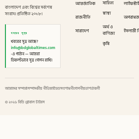
সাহিত্য
আন্তর্জাতিক
লাইফস্টা
বাংলাদেশ এবং বিশ্বের সর্বশেষ
স্বাস্থ্য
সংবাদ। প্রতিষ্ঠিত ২০১৮।
রাজনীতি
অপরাধ
অর্থ ও
সারাদেশ
ইসলামী বি
খবরের সূত্র
বাণিজ্য
খবরের সূত্র আছে?
কৃষি
info@bdglobaltimes.com
-এ পাঠান — আমরা
ডিফল্টভাবে সূত্র গোপন রাখি।
আমাদের সম্পর্কে
সম্পাদকীয় নীতি
মাস্টহেড
সংশোধনী
গোপনীয়তা
শর্তাবলী
©
২০২৬
বিডি গ্লোবাল টাইমস