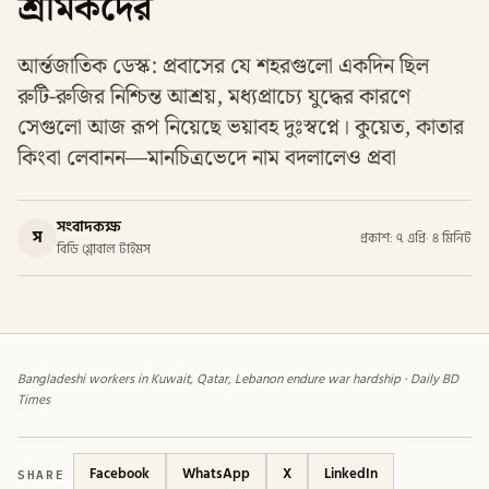
শ্রমিকদের
আর্ন্তজাতিক ডেস্ক: প্রবাসের যে শহরগুলো একদিন ছিল
রুটি-রুজির নিশ্চিন্ত আশ্রয়, মধ্যপ্রাচ্যে যুদ্ধের কারণে
সেগুলো আজ রূপ নিয়েছে ভয়াবহ দুঃস্বপ্নে। কুয়েত, কাতার
কিংবা লেবানন—মানচিত্রভেদে নাম বদলালেও প্রবা
সংবাদকক্ষ
স
প্রকাশ: ৭ এপ্রি
·
৪ মিনিট
বিডি গ্লোবাল টাইমস
Bangladeshi workers in Kuwait, Qatar, Lebanon endure war hardship · Daily BD
Times
SHARE
Facebook
WhatsApp
X
LinkedIn