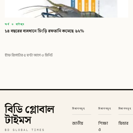
অর্থ ও বাণিজ্য
১৪ বছরের ব্যবধানে চিংড়ি রফতানি কমেছে ৬২%
স্টাফ রিপোর্টার
·
৫ ঘণ্টা আগে
·
৩ মিনিট
বিডি গ্লোবাল
বিভাগসমূহ
বিভাগসমূহ
বিভাগসমূহ
টাইমস
জাতীয়
শিক্ষা
ফিচার
ও
BD GLOBAL TIMES