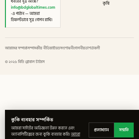
খবরের সূত্র আছে?
কৃষি
info@bdglobaltimes.com
-এ পাঠান — আমরা
ডিফল্টভাবে সূত্র গোপন রাখি।
আমাদের সম্পর্কে
সম্পাদকীয় নীতি
মাস্টহেড
সংশোধনী
গোপনীয়তা
শর্তাবলী
©
২০২৬
বিডি গ্লোবাল টাইমস
কুকি ব্যবহার সম্পর্কিত
আমরা সাইটের অভিজ্ঞতা উন্নত করতে এবং
প্রত্যাখ্যান
সম্মতি
অ্যানালিটিক্সের জন্য কুকি ব্যবহার করি।
আরো