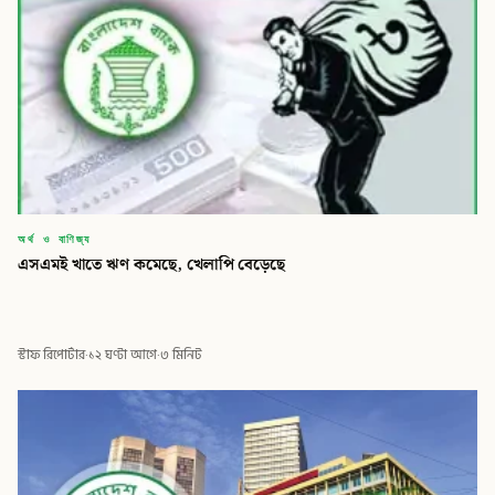
অর্থ ও বাণিজ্য
‎এসএমই খাতে ঋণ কমেছে, খেলাপি বেড়েছে
স্টাফ রিপোর্টার
·
১২ ঘণ্টা আগে
·
৩ মিনিট