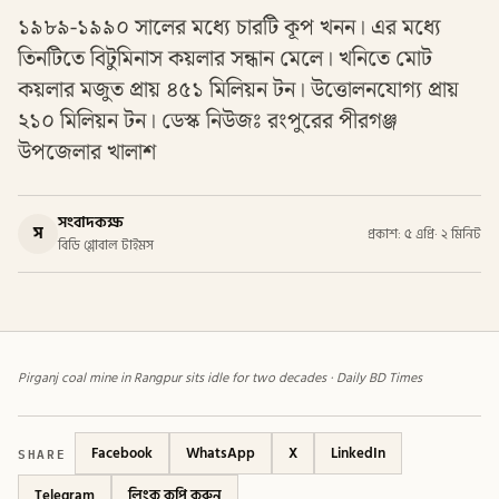
১৯৮৯-১৯৯০ সালের মধ্যে চারটি কূপ খনন। এর মধ্যে
তিনটিতে বিটুমিনাস কয়লার সন্ধান মেলে। খনিতে মোট
কয়লার মজুত প্রায় ৪৫১ মিলিয়ন টন। উত্তোলনযোগ্য প্রায়
২১০ মিলিয়ন টন। ডেস্ক নিউজঃ রংপুরের পীরগঞ্জ
উপজেলার খালাশ
সংবাদকক্ষ
স
প্রকাশ: ৫ এপ্রি
·
২ মিনিট
বিডি গ্লোবাল টাইমস
Pirganj coal mine in Rangpur sits idle for two decades · Daily BD Times
SHARE
Facebook
WhatsApp
X
LinkedIn
Telegram
লিংক কপি করুন