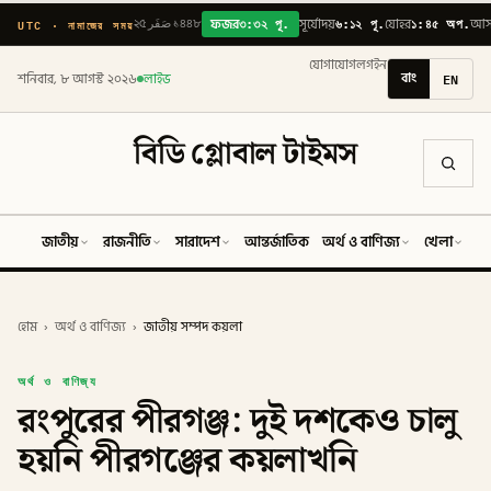
৩:৩২ পূ.
৬:১২ পূ.
১:৪৫ অপ.
UTC · নামাজের সময়
২৫ صَفَر ১৪৪৮
ফজর
সূর্যোদয়
যোহর
আস
যোগাযোগ
লগইন
বাং
EN
শনিবার, ৮ আগস্ট ২০২৬
লাইভ
বিডি গ্লোবাল টাইমস
জাতীয়
রাজনীতি
সারাদেশ
আন্তর্জাতিক
অর্থ ও বাণিজ্য
খেলা
ব
হোম
›
অর্থ ও বাণিজ্য
›
জাতীয় সম্পদ কয়লা
অর্থ ও বাণিজ্য
রংপুরের পীরগঞ্জ: দুই দশকেও চালু
হয়নি পীরগঞ্জের কয়লাখনি