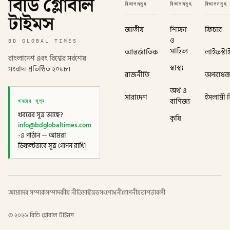
বিডি গ্লোবাল
বিভাগসমূহ
বিভাগসমূহ
বিভাগসমূহ
টাইমস
জাতীয়
শিক্ষা
ফিচার
ও
BD GLOBAL TIMES
সাহিত্য
আন্তর্জাতিক
লাইফস্টা
বাংলাদেশ এবং বিশ্বের সর্বশেষ
স্বাস্থ্য
সংবাদ। প্রতিষ্ঠিত ২০১৮।
রাজনীতি
অপরাধ
অর্থ ও
সারাদেশ
ইসলামী বি
খবরের সূত্র
বাণিজ্য
খবরের সূত্র আছে?
কৃষি
info@bdglobaltimes.com
-এ পাঠান — আমরা
ডিফল্টভাবে সূত্র গোপন রাখি।
আমাদের সম্পর্কে
সম্পাদকীয় নীতি
মাস্টহেড
সংশোধনী
গোপনীয়তা
শর্তাবলী
©
২০২৬
বিডি গ্লোবাল টাইমস