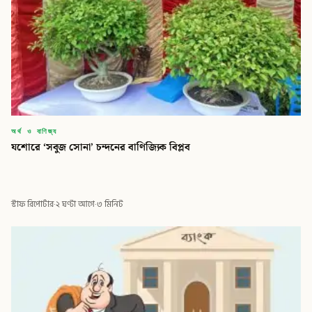
অর্থ ও বাণিজ্য
যশোরে ‘সবুজ সোনা’ চন্দনের বাণিজ্যিক বিপ্লব
স্টাফ রিপোর্টার
·
২ ঘণ্টা আগে
·
৩ মিনিট