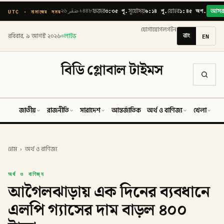
৩:৩৫ পূ.
৬:১৪ পূ.
১:৪৫ অপ.
UTC · নামাজের সময়
২৬ صَفَر ১৪৪৮
ফজর
সূর্যোদয়
যোহর
আস
যোগাযোগ
লগইন
বাং
EN
রবিবার, ৯ আগস্ট ২০২৬
লাইভ
বিডি গ্লোবাল টাইমস
জাতীয়
রাজনীতি
সারাদেশ
আন্তর্জাতিক
অর্থ ও বাণিজ্য
খেলা
ব
হোম
›
অর্থ ও বাণিজ্য
অর্থ ও বাণিজ্য
আগৈলঝাড়ায় এক দিনের ব্যবধানে
এলপি গ্যাসের দাম বাড়ল ৪০০