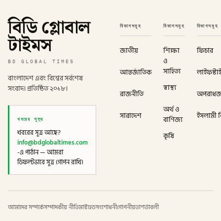
বিডি গ্লোবাল
বিভাগসমূহ
বিভাগসমূহ
বিভাগসমূহ
টাইমস
জাতীয়
শিক্ষা
ফিচার
ও
BD GLOBAL TIMES
সাহিত্য
আন্তর্জাতিক
লাইফস্টা
বাংলাদেশ এবং বিশ্বের সর্বশেষ
স্বাস্থ্য
সংবাদ। প্রতিষ্ঠিত ২০১৮।
রাজনীতি
অপরাধ
অর্থ ও
সারাদেশ
ইসলামী বি
খবরের সূত্র
বাণিজ্য
খবরের সূত্র আছে?
কৃষি
info@bdglobaltimes.com
-এ পাঠান — আমরা
ডিফল্টভাবে সূত্র গোপন রাখি।
আমাদের সম্পর্কে
সম্পাদকীয় নীতি
মাস্টহেড
সংশোধনী
গোপনীয়তা
শর্তাবলী