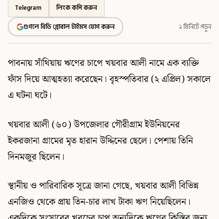
Telegram
লিংক কপি করুন
গুগলে বিডি গ্লোবাল টাইমস যোগ করুন
২ মিনিটে পড়ুন
পাবনায় সাঁথিয়ায় ঋণের চাপে খয়বার আলী নামে এক ব্যক্তি
ফাঁস দিয়ে আত্মহত্যা করেছেন। বৃহস্পতিবার (২ এপ্রিল) সকালে
এ ঘটনা ঘটে।
খয়বার আলী (৬০) উপজেলার গৌরীগ্রাম ইউনিয়নের
ইকরজানা গ্রামের মৃত হারান উদ্দিনের ছেলে। পেশায় তিনি
দিনমজুর ছিলেন।
স্থানীয় ও পারিবারিক সূত্রে জানা গেছে, খয়বার আলী বিভিন্ন
এনজিও থেকে প্রায় তিন-চার লাখ টাকা ঋণ নিয়েছিলেন।
একদিকে সংসারের খরচের চাপ অন্যদিকে ঋণের কিস্তির জন্য