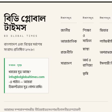
বিডি গ্লোবাল
বিভাগসমূহ
বিভাগসমূহ
বিভাগসমূহ
টাইমস
জাতীয়
শিক্ষা
ফিচার
ও
BD GLOBAL TIMES
সাহিত্য
আন্তর্জাতিক
লাইফস্টা
বাংলাদেশ এবং বিশ্বের সর্বশেষ
স্বাস্থ্য
সংবাদ। প্রতিষ্ঠিত ২০১৮।
রাজনীতি
অপরাধ
অর্থ ও
সারাদেশ
ইসলামী বি
খবরের সূত্র
বাণিজ্য
খবরের সূত্র আছে?
কৃষি
info@bdglobaltimes.com
-এ পাঠান — আমরা
ডিফল্টভাবে সূত্র গোপন রাখি।
আমাদের সম্পর্কে
সম্পাদকীয় নীতি
মাস্টহেড
সংশোধনী
গোপনীয়তা
শর্তাবলী