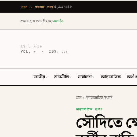
UTC · নামাজের সময়
২৪ صَفَر ১৪৪৮
শুক্রবার, ৭ আগস্ট ২০২৬
লাইভ
EST.
২০১৮
VOL.
৮
· ISS.
১১৬
জাতীয়
রাজনীতি
সারাদেশ
আন্তর্জাতিক
অর্থ ও
হোম
›
আন্তর্জাতিক সংবাদ
আন্তর্জাতিক সংবাদ
সৌদিতে ক্ষ