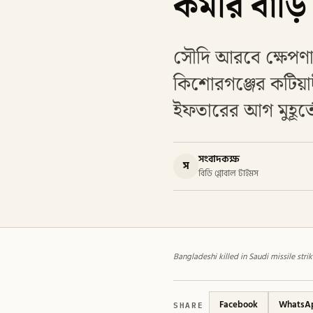
কর্মীর বাড়
সৌদি আরবে ক্ষেপণাস
কিশোরগঞ্জের কটিয়াদী
ইফতারের আগ মুহূর
সংবাদকক্ষ
স
বিডি গ্লোবাল টাইমস
Bangladeshi killed in Saudi missile str
SHARE
Facebook
WhatsA