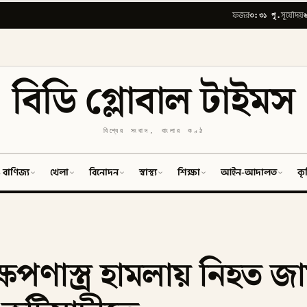
৩:৩১ পূ.
ফজর
সূর্যোদয়
বিডি গ্লোবাল টাইমস
বিশ্বের সংবাদ, বাংলার কণ্ঠ
 বাণিজ্য
খেলা
বিনোদন
স্বাস্থ্য
শিক্ষা
আইন-আদালত
কৃ
েপণাস্ত্র হামলায় নিহত জ