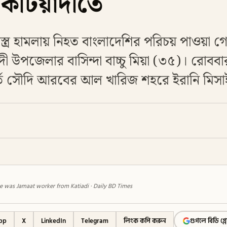
ি কটিয়াদীতে
্ত্র হামলায় নিহত বাংলাদেশির পরিচয় পাওয়া গ
 উপজেলার বাসিন্দা বাচ্চু মিয়া (৩৫)। রোববার 
্তে সৌদি আরবের আল খারিজ শহরে ইরানি মিস
ike was Jamaat worker from Katiadi · Daily BD Times
pp
X
LinkedIn
Telegram
লিংক কপি করুন
গুগলে বিডি গ