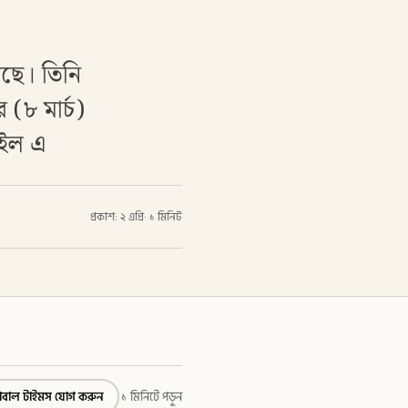
েছে। তিনি
(৮ মার্চ)
াইল এ
প্রকাশ: ২ এপ্রি
·
১ মিনিট
্লোবাল টাইমস যোগ করুন
১ মিনিটে পড়ুন