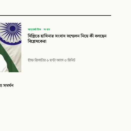
বিডি
আন্তর্জাতিক সংবাদ
দিল্লিতে হাসিনার সংবাদ সম্মেলন নিয়ে কী বলছেন
বিডি গ্লোবাল টাইমস
বিশ্লেষকেরা
স্টাফ রিপোর্টার
·
৬ ঘণ্টা আগে
·
৩ মিনিট
্য সমর্থন