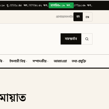
৬:১০ পূ.
১:৪৫ অপ.
৫:৫২ অপ.
৯:১৯ অপ.
১১:৫৯ অপ.
যোহর
আসর
মাগরিব
এশা
বাং
EN
যোগাযোগ
লগইন
সাবস্ক্রাইব
ষি
ইসলামী বিশ্ব
সম্পাদকীয়
আবহাওয়া
তথ্য-প্রযুক্তি
ফিচার
ামায়াত