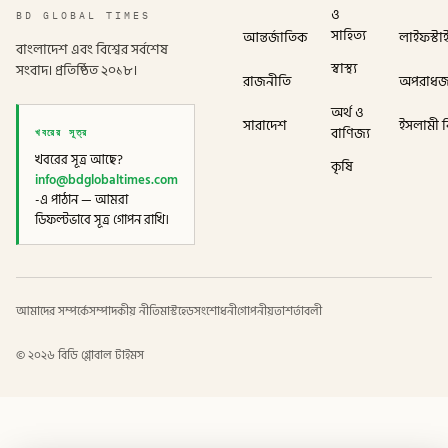
ও
BD GLOBAL TIMES
সাহিত্য
আন্তর্জাতিক
লাইফস্টা
বাংলাদেশ এবং বিশ্বের সর্বশেষ
স্বাস্থ্য
সংবাদ। প্রতিষ্ঠিত ২০১৮।
রাজনীতি
অপরাধ
অর্থ ও
সারাদেশ
ইসলামী বি
খবরের সূত্র
বাণিজ্য
খবরের সূত্র আছে?
কৃষি
info@bdglobaltimes.com
-এ পাঠান — আমরা
ডিফল্টভাবে সূত্র গোপন রাখি।
আমাদের সম্পর্কে
সম্পাদকীয় নীতি
মাস্টহেড
সংশোধনী
গোপনীয়তা
শর্তাবলী
©
২০২৬
বিডি গ্লোবাল টাইমস