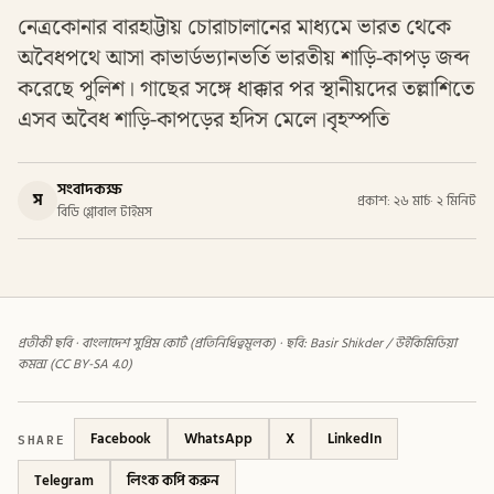
নেত্রকোনার বারহাট্টায় চোরাচালানের মাধ্যমে ভারত থেকে
অবৈধপথে আসা কাভার্ডভ্যানভর্তি ভারতীয় শাড়ি-কাপড় জব্দ
করেছে পুলিশ। গাছের সঙ্গে ধাক্কার পর স্থানীয়দের তল্লাশিতে
এসব অবৈধ শাড়ি-কাপড়ের হদিস মেলে।বৃহস্পতি
সংবাদকক্ষ
স
প্রকাশ: ২৬ মার্চ
·
২ মিনিট
বিডি গ্লোবাল টাইমস
প্রতীকী ছবি · বাংলাদেশ সুপ্রিম কোর্ট (প্রতিনিধিত্বমূলক) · ছবি: Basir Shikder / উইকিমিডিয়া
কমন্স (CC BY-SA 4.0)
SHARE
Facebook
WhatsApp
X
LinkedIn
Telegram
লিংক কপি করুন