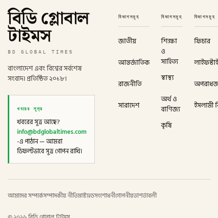
বিডি গ্লোবাল
বিভাগসমূহ
বিভাগসমূহ
বিভাগসমূহ
টাইমস
জাতীয়
শিক্ষা
ফিচার
ও
BD GLOBAL TIMES
সাহিত্য
আন্তর্জাতিক
লাইফস্টা
বাংলাদেশ এবং বিশ্বের সর্বশেষ
স্বাস্থ্য
সংবাদ। প্রতিষ্ঠিত ২০১৮।
রাজনীতি
অপরাধ
অর্থ ও
সারাদেশ
ইসলামী বি
খবরের সূত্র
বাণিজ্য
খবরের সূত্র আছে?
কৃষি
info@bdglobaltimes.com
-এ পাঠান — আমরা
ডিফল্টভাবে সূত্র গোপন রাখি।
আমাদের সম্পর্কে
সম্পাদকীয় নীতি
মাস্টহেড
সংশোধনী
গোপনীয়তা
শর্তাবলী
©
২০২৬
বিডি গ্লোবাল টাইমস