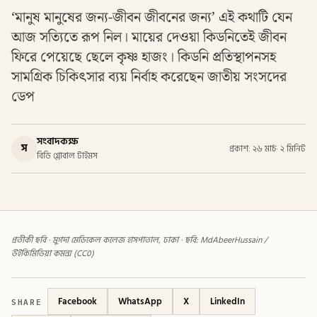
‘মানুষ মানুষের জন্য-জীবন জীবনের জন্য’ এই কথাটি যেন
আজ সত্যিতে রূপ নিল। মায়ের দেওয়া কিডনিতেই জীবন
ফিরে পেয়েছে ছেলে কৃষ্ণ হাজং। কিডনি প্রতিস্থাপনসহ
সামগ্রিক চিকিৎসার ব্যয় নির্বাহ করেছেন জাতীয় সংসদের
ডেপ
সংবাদকক্ষ
স
প্রকাশ: ২৬ মার্চ
·
২ মিনিট
বিডি গ্লোবাল টাইমস
প্রতীকী ছবি · মুগদা মেডিকেল কলেজ হাসপাতাল, ঢাকা · ছবি: MdAbeerHussain /
উইকিমিডিয়া কমন্স (CC0)
SHARE
Facebook
WhatsApp
X
LinkedIn