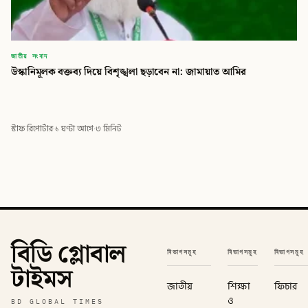
জাতীয় সংবাদ
উস্কানিমূলক বক্তব্য দিয়ে বিশৃঙ্খলা ছড়াবেন না: জামায়াত আমির
স্টাফ রিপোর্টার
·
১ ঘণ্টা আগে
·
৩ মিনিট
বিডি গ্লোবাল
বিভাগসমূহ
বিভাগসমূহ
বিভাগসমূহ
টাইমস
জাতীয়
শিক্ষা
ফিচার
ও
BD GLOBAL TIMES