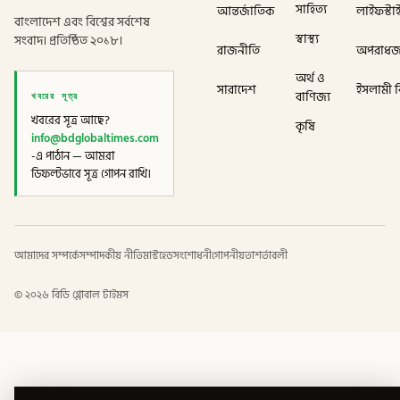
সাহিত্য
আন্তর্জাতিক
লাইফস্টা
বাংলাদেশ এবং বিশ্বের সর্বশেষ
স্বাস্থ্য
সংবাদ। প্রতিষ্ঠিত ২০১৮।
রাজনীতি
অপরাধ
অর্থ ও
সারাদেশ
ইসলামী বি
খবরের সূত্র
বাণিজ্য
খবরের সূত্র আছে?
কৃষি
info@bdglobaltimes.com
-এ পাঠান — আমরা
ডিফল্টভাবে সূত্র গোপন রাখি।
আমাদের সম্পর্কে
সম্পাদকীয় নীতি
মাস্টহেড
সংশোধনী
গোপনীয়তা
শর্তাবলী
©
২০২৬
বিডি গ্লোবাল টাইমস