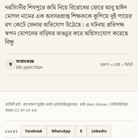
নরসিংদীর শিবপুরে জমি নিয়ে বিরোধের জেরে আবু ছাঈদ
মোগল নামের এক অবসরপ্রাপ্ত শিক্ষককে কুপিয়ে দুই পায়ের
রগ কেটে ফেলার অভিযোগ উঠেছে। এ ঘটনায় প্রতিপক্ষ
স্বপন মোগলের বাড়িঘর ভাঙচুর করে অগ্নিসংযোগ করেছে
বিক্ষু
সংবাদকক্ষ
স
প্রকাশ: ১২ মার্চ
·
১ মিনিট
বিডি গ্লোবাল টাইমস
প্রতীকী ছবি · বাংলাদেশ সুপ্রিম কোর্ট (প্রতিনিধিত্বমূলক) · ছবি: Basir Shikder / উইকিমিডিয়া
কমন্স (CC BY-SA 4.0)
SHARE
Facebook
WhatsApp
X
LinkedIn