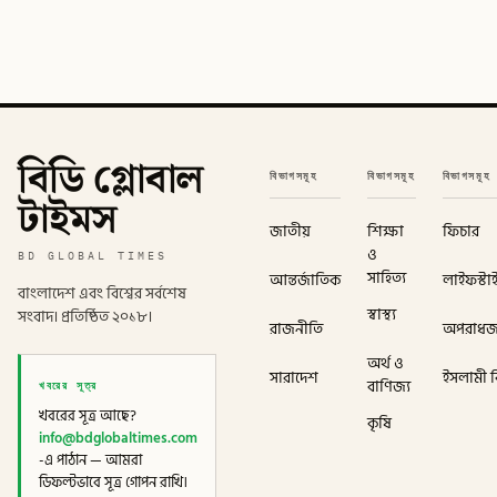
বিডি গ্লোবাল
বিভাগসমূহ
বিভাগসমূহ
বিভাগসমূহ
টাইমস
জাতীয়
শিক্ষা
ফিচার
ও
BD GLOBAL TIMES
সাহিত্য
আন্তর্জাতিক
লাইফস্টা
বাংলাদেশ এবং বিশ্বের সর্বশেষ
স্বাস্থ্য
সংবাদ। প্রতিষ্ঠিত ২০১৮।
রাজনীতি
অপরাধ
অর্থ ও
সারাদেশ
ইসলামী বি
খবরের সূত্র
বাণিজ্য
খবরের সূত্র আছে?
কৃষি
info@bdglobaltimes.com
-এ পাঠান — আমরা
ডিফল্টভাবে সূত্র গোপন রাখি।