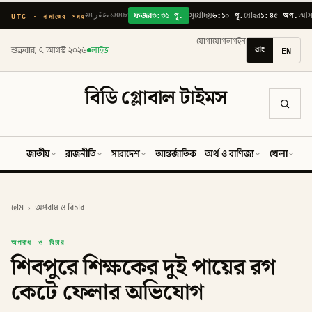
৩:৩১ পূ.
৬:১০ পূ.
১:৪৫ অপ.
UTC · নামাজের সময়
২৪ صَفَر ১৪৪৮
ফজর
সূর্যোদয়
যোহর
আস
যোগাযোগ
লগইন
বাং
EN
শুক্রবার, ৭ আগস্ট ২০২৬
লাইভ
বিডি গ্লোবাল টাইমস
জাতীয়
রাজনীতি
সারাদেশ
আন্তর্জাতিক
অর্থ ও বাণিজ্য
খেলা
ব
হোম
›
অপরাধ ও বিচার
অপরাধ ও বিচার
শিবপুরে শিক্ষকের দুই পায়ের রগ
কেটে ফেলার অভিযোগ