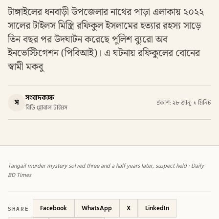
টাঙ্গাইলের ধনবাড়ী উপজেলার নাথের পাড়া এলাকায় ২০২২
সালের টাইলস মিস্ত্রি রফিকুল ইসলামের হত্যার রহস্য সাড়ে
তিন বছর পর উদঘাটন করেছে পুলিশ ব্যুরো অব
ইনভেস্টিগেশন (পিবিআই)। এ ঘটনায় রফিকুলের বোনের
স্বামী মকবু
সংবাদকক্ষ
স
প্রকাশ: ২৮ জানু
·
১ মিনিট
বিডি গ্লোবাল টাইমস
Tangail murder mystery solved three and a half years later, suspect held · Daily
BD Times
SHARE
Facebook
WhatsApp
X
LinkedIn