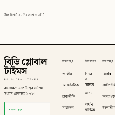
স্টাফ রিপোর্টার
·
১ দিন আগে
·
৩ মিনিট
বিডি গ্লোবাল
বিভাগসমূহ
বিভাগসমূহ
বিভাগসমূহ
টাইমস
জাতীয়
শিক্ষা
ফিচার
ও
BD GLOBAL TIMES
সাহিত্য
আন্তর্জাতিক
লাইফস্টা
বাংলাদেশ এবং বিশ্বের সর্বশেষ
স্বাস্থ্য
সংবাদ। প্রতিষ্ঠিত ২০১৮।
রাজনীতি
অপরাধ
অর্থ ও
সারাদেশ
ইসলামী বি
খবরের সূত্র
বাণিজ্য