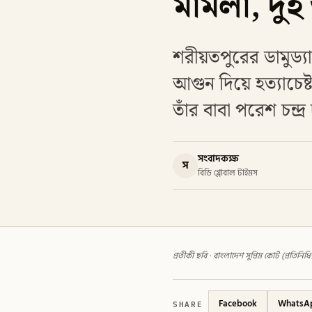
মামলা, দু
শরীয়তপুরের ডামুড্য
আগুন দিয়ে হত্যাচেষ
তাঁর বাবা পরেশ চন্দ
সংবাদকক্ষ
স
বিডি গ্লোবাল টাইমস
প্রতীকী ছবি · বাংলাদেশ সুপ্রিম কোর্ট (প্রতি
SHARE
Facebook
WhatsA