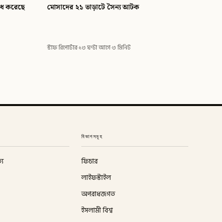
রাধ করেছে
মোসাদের ২১ ভাড়াটে সৈন্য আটক
স্টাফ রিপোর্টার
·
১৩ ঘণ্টা আগে
·
৩ মিনিট
বিভাগসমূহ
্য
ফিচার
লাইফস্টাইল
অপরাধজগত
ইসলামী বিশ্ব