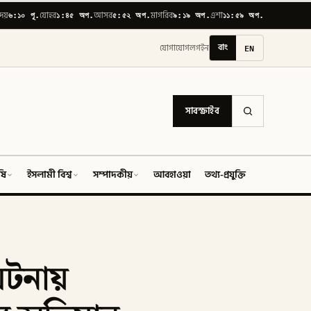
৬:১০ পূ.
১:৪৫ অপ.
৫:৫২ অপ.
৯:১৯ অপ.
১১:৫৯ অপ.
োদয়
যোহর
আসর
মাগরিব
এশা
বাং
EN
যোগাযোগ
লগইন
সাবস্ক্রাইব
ষি
ইসলামী বিশ্ব
সম্পাদকীয়
আবহাওয়া
তথ্য-প্রযুক্তি
ফিচার
 ঘটনায়