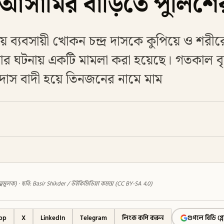
ই আসামির বাড়িতে পুলিশ
ায় ব্যবসায়ী খোকন চন্দ্র দাসকে কুপিয়ে ও শরীর
্টার ঘটনায় একটি মামলা করা হয়েছে। গতকাল ব
্র দাস বাদী হয়ে তিনজনের নামে মাম
নিধিত্বমূলক) · ছবি: Basir Shikder / উইকিমিডিয়া কমন্স (CC BY-SA 4.0)
pp
X
LinkedIn
Telegram
লিংক কপি করুন
গুগলে বিডি গ