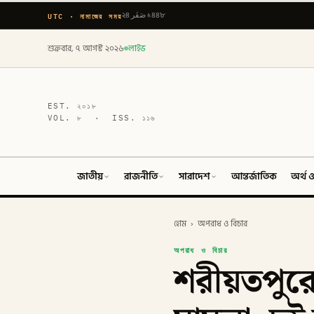
UTC · নামাজের সময়
২৪ صَفَر ১৪৪৮
শুক্রবার, ৭ আগস্ট ২০২৬
লাইভ
EST.
২০১৮
VOL.
৮
· ISS.
১১৬
জাতীয়
রাজনীতি
সারাদেশ
আন্তর্জাতিক
অর্থ ও
হোম
›
অপরাধ ও বিচার
অপরাধ ও বিচার
শরীয়তপুরে 