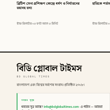
ব্রিটিশ সেনা প্রশিক্ষণ কেন্দ্রে ধর্ষণ ও নির্যাতনের
হাতিকে শর্ত
ভয়াবহ তথ্য
স্টাফ রিপোর্টার
·
১৩ ঘণ্টা আগে
·
৩ মিনিট
স্টাফ রিপোর্টার
·
১
বিডি গ্লোবাল টাইমস
BD GLOBAL TIMES
বাংলাদেশ এবং বিশ্বের সর্বশেষ সংবাদ। প্রতিষ্ঠিত ২০১৮।
খবরের সূত্র
খবরের সূত্র আছে?
info@bdglobaltimes.com
-এ পাঠান — আমরা