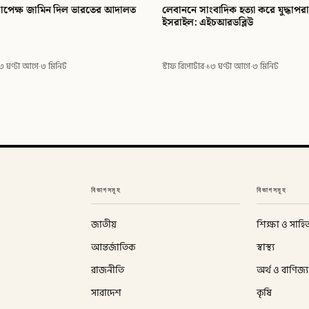
সাপেক্ষ জামিন দিল ভারতের আদালত
লেবাননে সাংবাদিক হত্যা করে যুদ্ধাপ
ইসরাইল: এইচআরডব্লিউ
৩ ঘণ্টা আগে
·
৩ মিনিট
স্টাফ রিপোর্টার
·
১৩ ঘণ্টা আগে
·
৩ মিনিট
বিভাগসমূহ
বিভাগসমূহ
জাতীয়
শিক্ষা ও সাহিত
আন্তর্জাতিক
স্বাস্থ্য
রাজনীতি
অর্থ ও বাণিজ্য
সারাদেশ
কৃষি