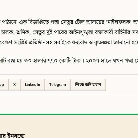
কে পাঠানো এক বিজ্ঞপ্তিতে পদ্মা সেতুর টোল আদায়ের ‘মাইলফলক’ অ
চালক, শ্রমিক, সেতুর দুই পারের আইনশৃঙ্খলা রক্ষাকারী বাহিনীর সদ
েক্ষণ সংশ্লিষ্ট প্রতিষ্ঠানসহ সবাইকে ধন্যবাদ ও কৃতজ্ঞতা জানানো হ
পে মোট ব্যয় হয় ৩০ হাজার ৭৭০ কোটি টাকা। ২০০৭ সালে যখন পদ্মা স
pp
X
LinkedIn
Telegram
লিংক কপি করুন
ার ইনবক্সে