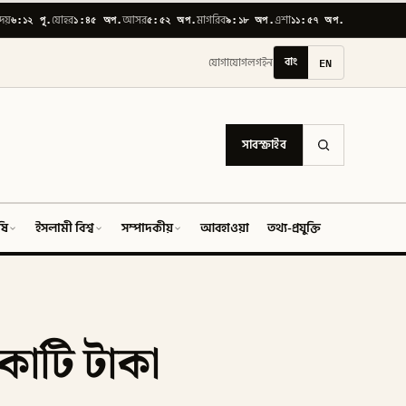
৬:১২ পূ.
১:৪৫ অপ.
৫:৫২ অপ.
৯:১৮ অপ.
১১:৫৭ অপ.
োদয়
যোহর
আসর
মাগরিব
এশা
বাং
EN
যোগাযোগ
লগইন
সাবস্ক্রাইব
ষি
ইসলামী বিশ্ব
সম্পাদকীয়
আবহাওয়া
তথ্য-প্রযুক্তি
ফিচার
কোটি টাকা