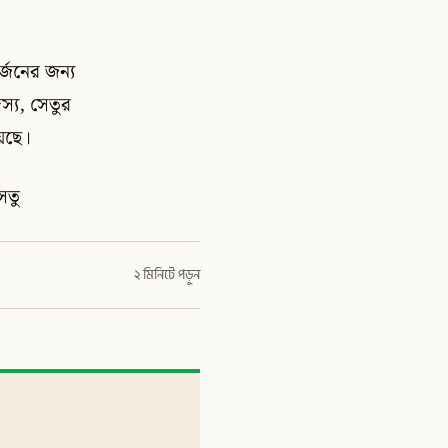
র্জনের জন্য
স্য, সেতুর
য়েছে।
েতু
২ মিনিটে পড়ুন