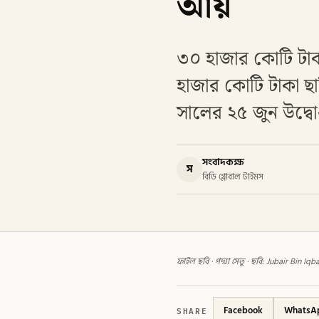
আয়
৩০ হাজার কোটি টাকা
হাজার কোটি টাকা ছাড়
সালের ২৫ জুন উদ্ব
সংবাদকক্ষ
স
বিডি গ্লোবাল টাইমস
ফাইল ছবি · পদ্মা সেতু · ছবি: Jubair Bin Iq
SHARE
Facebook
WhatsA