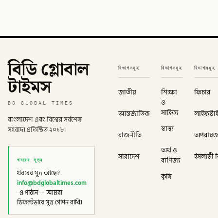
বিডি গ্লোবাল
বিভাগসমূহ
বিভাগসমূহ
বিভাগসমূহ
টাইমস
জাতীয়
শিক্ষা
ফিচার
ও
BD GLOBAL TIMES
সাহিত্য
আন্তর্জাতিক
লাইফস্টা
বাংলাদেশ এবং বিশ্বের সর্বশেষ
স্বাস্থ্য
সংবাদ। প্রতিষ্ঠিত ২০১৮।
রাজনীতি
অপরাধ
অর্থ ও
সারাদেশ
ইসলামী বি
খবরের সূত্র
বাণিজ্য
খবরের সূত্র আছে?
কৃষি
info@bdglobaltimes.com
-এ পাঠান — আমরা
ডিফল্টভাবে সূত্র গোপন রাখি।