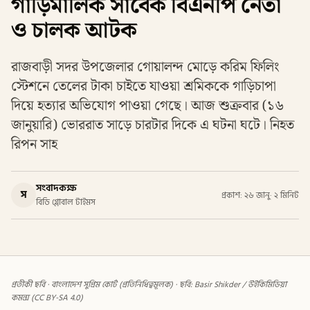
গাড়িমালিক সাবেক বিএনপি নেতা
ও চালক আটক
রাজবাড়ী সদর উপজেলার গোয়ালন্দ মোড়ে করিম ফিলিং
স্টেশনে তেলের টাকা চাইতে যাওয়া শ্রমিককে গাড়িচাপা
দিয়ে হত্যার অভিযোগ পাওয়া গেছে। আজ শুক্রবার (১৬
জানুয়ারি) ভোররাত সাড়ে চারটার দিকে এ ঘটনা ঘটে। নিহত
রিপন সাহ
সংবাদকক্ষ
স
প্রকাশ: ২৬ জানু
·
২ মিনিট
বিডি গ্লোবাল টাইমস
প্রতীকী ছবি · বাংলাদেশ সুপ্রিম কোর্ট (প্রতিনিধিত্বমূলক) · ছবি: Basir Shikder / উইকিমিডিয়া
কমন্স (CC BY-SA 4.0)