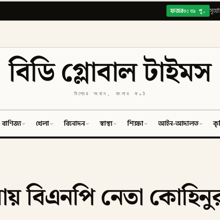
৩:৩১ পূ.
ফজর
সূর্য
বিডি গ্লোবাল টাইমস
বিশ্বের সংবাদ, বাংলার কণ্ঠ
 বাণিজ্য
খেলা
বিনোদন
স্বাস্থ্য
শিক্ষা
আইন-আদালত
কৃ
মা‌য় বিএনপি নেতা কোহিনুর