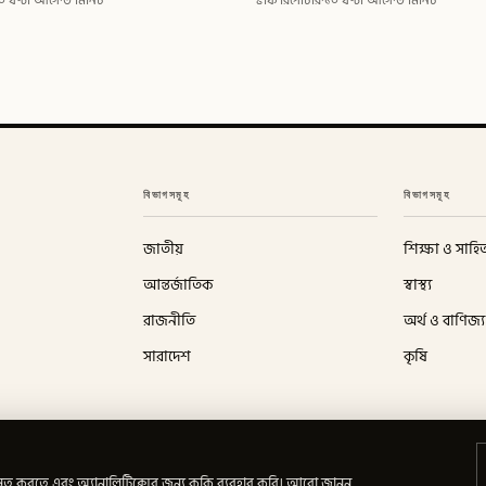
০ ঘণ্টা আগে
·
৩ মিনিট
স্টাফ রিপোর্টার
·
১০ ঘণ্টা আগে
·
৩ মিনিট
বিভাগসমূহ
বিভাগসমূহ
জাতীয়
শিক্ষা ও সাহিত
আন্তর্জাতিক
স্বাস্থ্য
রাজনীতি
অর্থ ও বাণিজ্য
সারাদেশ
কৃষি
ত করতে এবং অ্যানালিটিক্সের জন্য কুকি ব্যবহার করি।
আরো জানুন