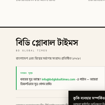
স্টাফ রিপোর্টার
·
১০ ঘণ্টা আগে
·
৩ মিনিট
স্টাফ রিপোর্টার
·
১
বিডি গ্লোবাল টাইমস
BD GLOBAL TIMES
বাংলাদেশ এবং বিশ্বের সর্বশেষ সংবাদ। প্রতিষ্ঠিত ২০১৮।
খবরের সূত্র
খবরের সূত্র আছে?
info@bdglobaltimes.com
-এ পাঠান — আমরা
ডিফল্টভাবে সূত্র গোপন রাখি।
কুকি ব্যবহার সম্পর্কিত
আমরা সাইটের অভিজ্ঞতা উন্ন