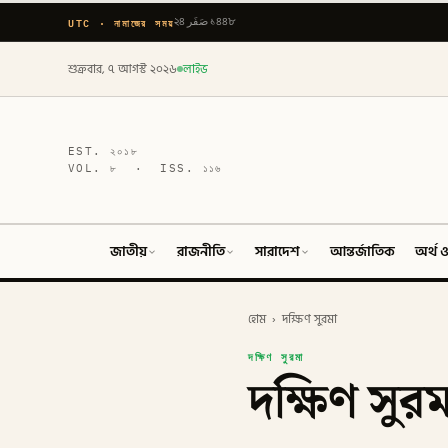
UTC · নামাজের সময়
২৪ صَفَر ১৪৪৮
শুক্রবার, ৭ আগস্ট ২০২৬
লাইভ
EST.
২০১৮
VOL.
৮
· ISS.
১১৬
জাতীয়
রাজনীতি
সারাদেশ
আন্তর্জাতিক
অর্থ ও
হোম
›
দক্ষিণ সুরমা
দক্ষিণ সুরমা
দক্ষিণ সুর