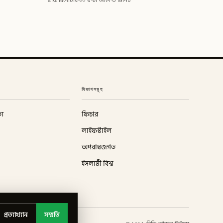
স্টাফ রিপোর্টার
·
১০ ঘণ্টা আগে
·
৩ মিনিট
বিভাগসমূহ
্য
ফিচার
লাইফস্টাইল
অপরাধজগত
ইসলামী বিশ্ব
প্রত্যাখ্যান
সম্মতি