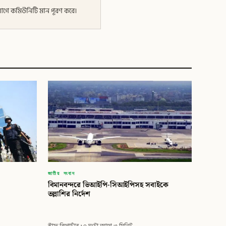
র আগে কমিউনিটি মান পূরণ করে।
জাতীয় সংবাদ
বিমানবন্দরে ভিআইপি-সিআইপিসহ সবাইকে
তল্লাশির নির্দেশ