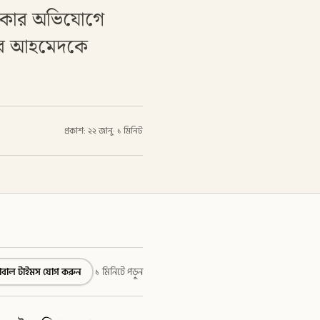
 থাকার অভিযোগে
নুর আহমেদকে
প্রকাশ: ২২ জানু
·
১ মিনিট
্লোবাল টাইমস যোগ করুন
১ মিনিটে পড়ুন