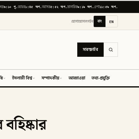
৬:১০ পূ.
১:৪৫ অপ.
৫:৫২ অপ.
৯:১৯ অপ.
১১:৫৯ অপ.
োদয়
যোহর
আসর
মাগরিব
এশা
বাং
EN
যোগাযোগ
লগইন
সাবস্ক্রাইব
ষি
ইসলামী বিশ্ব
সম্পাদকীয়
আবহাওয়া
তথ্য-প্রযুক্তি
ফিচার
 বহিষ্কার