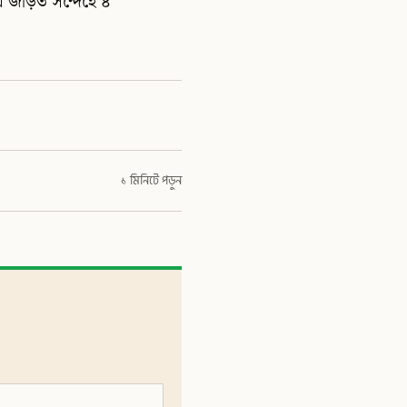
 জড়িত সন্দেহে ৪
১ মিনিটে পড়ুন