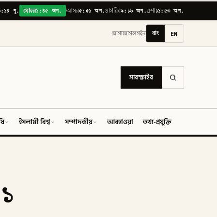
৬:১৪ পূ.
১:৪৫ অপ.
৫:৫১ অপ.
৯:১৬ অপ.
১১:৫৩ অপ.
যোহর
আসর
মাগরিব
এশা
বাং
EN
যোগাযোগ
লগইন
সাবস্ক্রাইব
ষি
ইসলামী বিশ্ব
সম্পাদকীয়
আবহাওয়া
তথ্য-প্রযুক্তি
ফিচার
 ১