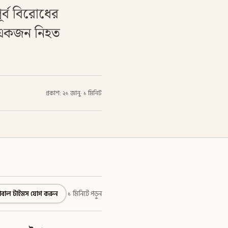
ূর্ব বিরোধের
র একজন নিহত
প্রকাশ: ২১ জানু
·
১ মিনিট
্লোবাল টাইমস যোগ করুন
১ মিনিটে পড়ুন