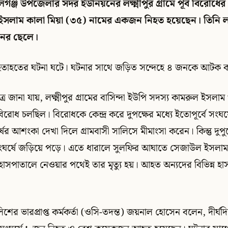
লগঞ্জ উপজেলার সদর ইউনিয়নের লক্ষ্মীপুর গ্রামে পূর্ব বিরোধের
ইসলাম কালা মিয়া (৩৫) নামের একজন নিহত হয়েছেন। তিনি লক্ষ্
ানের ছেলে।
এ হতাহতের ঘটনা ঘটে। ঘটনার সাথে জড়িত সন্দেহে ৪ জনকে আটক 
ত্রে জানা যায়, লক্ষ্মীপুর গ্রামের বাসিন্দা ইউপি সদস্য কামরুল ইসল
 বিরোধ চলছিল। বিরোধকে কেন্দ্র করে দুপক্ষের মধ্যে ইতোপূর্বে সংঘর
র আশংকা দেখা দিলে গ্রামবাসী সালিসে মীমাংসা করেন। কিন্তু দুপ
ঘর্ষে জড়িয়ে পড়ে। এতে ধারালে সুলফির আঘাতে সেজাউল ইসলাম 
পাতালে নেওয়ার পথেই তার মৃত্যু হয়। আহত অন্যদের বিভিন্ন হাস
িশের ভারপ্রাপ্ত কর্মকর্তা (ওসি-তদন্ত) জয়নাল হোসেন বলেন, দীর্ঘদি