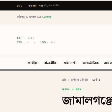
UTC · নামাজের সময়
২৬ صَفَر ১৪৪৮
রবিবার, ৯ আগস্ট ২০২৬
লাইভ
EST.
২০১৮
VOL.
৮
· ISS.
১১৬
জাতীয়
রাজনীতি
সারাদেশ
আন্তর্জাতিক
অর্থ ও
হোম
›
অপরাধ ও বিচার
›
জাতীয়
অপরাধ ও বিচার
জামালগঞ্জে