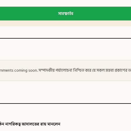
সাবস্ক্রাইব
 — Comments coming soon. সম্পাদকীয় পর্যালোচনা নিশ্চিত করে যে সকল মন্তব্য প্রকাশে
ি
িকত্ব আদালতের রায় মানলেন
 টাইমস