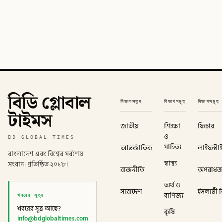
বিডি গ্লোবাল
বিভাগসমূহ
বিভাগসমূহ
বিভাগসমূহ
টাইমস
জাতীয়
শিক্ষা
ফিচার
ও
BD GLOBAL TIMES
সাহিত্য
আন্তর্জাতিক
লাইফস্টা
বাংলাদেশ এবং বিশ্বের সর্বশেষ
স্বাস্থ্য
সংবাদ। প্রতিষ্ঠিত ২০১৮।
রাজনীতি
অপরাধ
অর্থ ও
সারাদেশ
ইসলামী বি
খবরের সূত্র
বাণিজ্য
খবরের সূত্র আছে?
কৃষি
info@bdglobaltimes.com