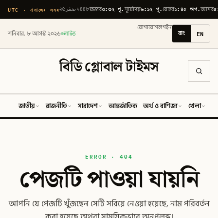
৩:৩২ পূ.
৬:১২ পূ.
১:৪৫ অপ.
৫
UTC · নামাজের সময়
২৫ صَفَر ১৪৪৮
ফজর
সূর্যোদয়
যোহর
আসর
যোগাযোগ
লগইন
বাং
EN
শনিবার, ৮ আগস্ট ২০২৬
লাইভ
বিডি গ্লোবাল টাইমস
জাতীয়
রাজনীতি
সারাদেশ
আন্তর্জাতিক
অর্থ ও বাণিজ্য
খেলা
ব
ERROR · 404
পেজটি পাওয়া যায়নি
আপনি যে পেজটি খুঁজছেন সেটি সরিয়ে নেওয়া হয়েছে, নাম পরিবর্তন
করা হয়েছে অথবা সাময়িকভাবে অনুপলব্ধ।