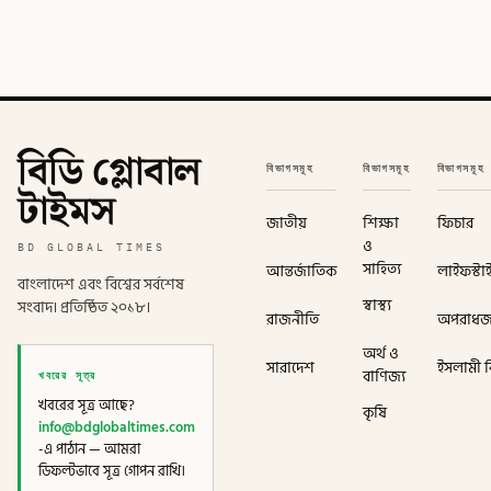
বিডি গ্লোবাল
বিভাগসমূহ
বিভাগসমূহ
বিভাগসমূহ
টাইমস
জাতীয়
শিক্ষা
ফিচার
ও
BD GLOBAL TIMES
সাহিত্য
আন্তর্জাতিক
লাইফস্টা
বাংলাদেশ এবং বিশ্বের সর্বশেষ
স্বাস্থ্য
সংবাদ। প্রতিষ্ঠিত ২০১৮।
রাজনীতি
অপরাধ
অর্থ ও
সারাদেশ
ইসলামী বি
খবরের সূত্র
বাণিজ্য
খবরের সূত্র আছে?
কৃষি
info@bdglobaltimes.com
-এ পাঠান — আমরা
ডিফল্টভাবে সূত্র গোপন রাখি।