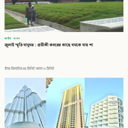
জাতীয় সংবাদ
জুলাই স্মৃতি যাদুঘর : প্রতীকী কবরের কাছে থমকে যায় পা
স্টাফ রিপোর্টার
·
৪৪ মিনিট আগে
·
৩ মিনিট