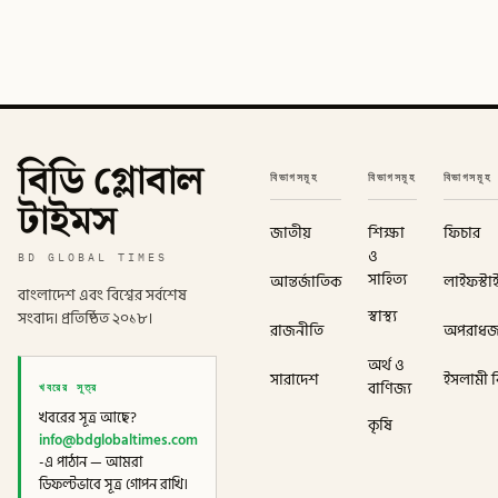
বিডি গ্লোবাল
বিভাগসমূহ
বিভাগসমূহ
বিভাগসমূহ
টাইমস
জাতীয়
শিক্ষা
ফিচার
ও
BD GLOBAL TIMES
সাহিত্য
আন্তর্জাতিক
লাইফস্টা
বাংলাদেশ এবং বিশ্বের সর্বশেষ
স্বাস্থ্য
সংবাদ। প্রতিষ্ঠিত ২০১৮।
রাজনীতি
অপরাধ
অর্থ ও
সারাদেশ
ইসলামী বি
খবরের সূত্র
বাণিজ্য
খবরের সূত্র আছে?
কৃষি
info@bdglobaltimes.com
-এ পাঠান — আমরা
ডিফল্টভাবে সূত্র গোপন রাখি।