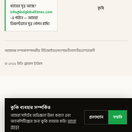
খবরের সূত্র আছে?
কৃষি
info@bdglobaltimes.com
-এ পাঠান — আমরা
ডিফল্টভাবে সূত্র গোপন রাখি।
আমাদের সম্পর্কে
সম্পাদকীয় নীতি
মাস্টহেড
সংশোধনী
গোপনীয়তা
শর্তাবলী
©
২০২৬
বিডি গ্লোবাল টাইমস
কুকি ব্যবহার সম্পর্কিত
আমরা সাইটের অভিজ্ঞতা উন্নত করতে এবং
প্রত্যাখ্যান
সম্মতি
অ্যানালিটিক্সের জন্য কুকি ব্যবহার করি।
আরো
জানুন