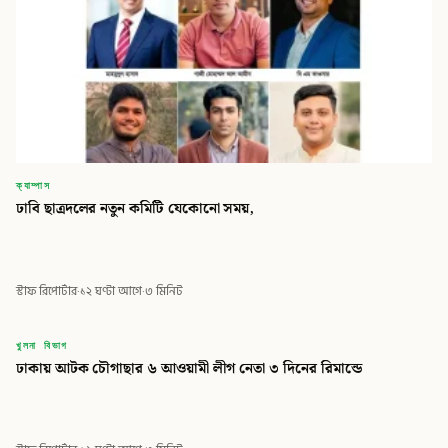
ক্যাম্পাস
ঢাবি ছাত্রদলের নতুন কমিটি যেকোনো সময়,
স্টাফ রিপোর্টার
·
১২ ঘণ্টা আগে
·
৩ মিনিট
বিডি
খুলনা বিভাগ
ঢাকায় আটক চৌগাছার ৬ আওয়ামী লীগ নেতা ৩ দিনের রিমান্ডে
বিডি গ্লোবাল টাইমস