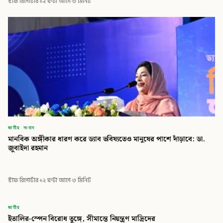
স্টাফ রিপোর্টার
·
১২ ঘণ্টা আগে
·
৩ মিনিট
জাতীয় সংবাদ
মানবিক অঙ্গীকার ধারণ করে ড্যাব ভবিষ্যতেও মানুষের পাশে দাঁড়াবে: ডা.
জুবাইদা রহমান
স্টাফ রিপোর্টার
·
১২ ঘণ্টা আগে
·
৩ মিনিট
বিডি
জাতীয়
ইতালির-স্পেন বিরোধ তুঙ্গে, সীমান্তে নিয়ন্ত্রণ মাদ্রিদের
বিডি গ্লোবাল টাইমস