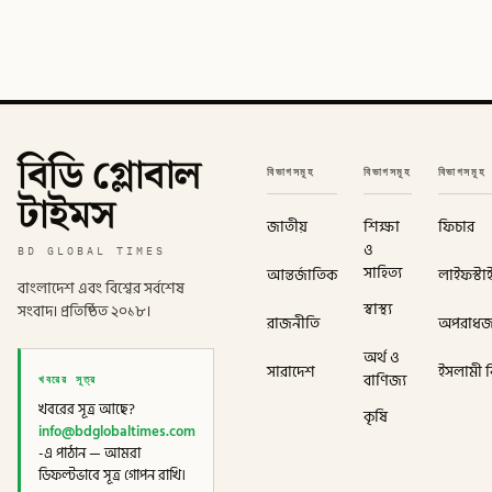
বিডি গ্লোবাল
বিভাগসমূহ
বিভাগসমূহ
বিভাগসমূহ
টাইমস
জাতীয়
শিক্ষা
ফিচার
ও
BD GLOBAL TIMES
সাহিত্য
আন্তর্জাতিক
লাইফস্টা
বাংলাদেশ এবং বিশ্বের সর্বশেষ
স্বাস্থ্য
সংবাদ। প্রতিষ্ঠিত ২০১৮।
রাজনীতি
অপরাধ
অর্থ ও
সারাদেশ
ইসলামী বি
খবরের সূত্র
বাণিজ্য
খবরের সূত্র আছে?
কৃষি
info@bdglobaltimes.com
-এ পাঠান — আমরা
ডিফল্টভাবে সূত্র গোপন রাখি।