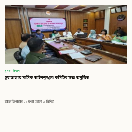
খুলনা বিভাগ
চুয়াডাঙ্গায় মাসিক আইনশৃঙ্খলা কমিটির সভা অনুষ্ঠিত
স্টাফ রিপোর্টার
·
২২ ঘণ্টা আগে
·
৩ মিনিট