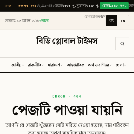
৩:৩৯ পূ.
৬:১৫ পূ.
১:৪৫ অপ.
UTC · নামাজের সময়
২৭ صَفَر ১৪৪৮
ফজর
সূর্যোদয়
যোহর
আ
যোগাযোগ
লগইন
বাং
EN
সোমবার, ১০ আগস্ট ২০২৬
লাইভ
বিডি গ্লোবাল টাইমস
জাতীয়
রাজনীতি
সারাদেশ
আন্তর্জাতিক
অর্থ ও বাণিজ্য
খেলা
ব
ERROR · 404
পেজটি পাওয়া যায়নি
আপনি যে পেজটি খুঁজছেন সেটি সরিয়ে নেওয়া হয়েছে, নাম পরিবর্তন
করা হয়েছে অথবা সাময়িকভাবে অনুপলব্ধ।