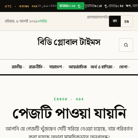
৩:৩৫ পূ.
৬:১৪ পূ.
১:৪৫ অপ.
UTC · নামাজের সময়
২৬ صَفَر ১৪৪৮
ফজর
সূর্যোদয়
যোহর
আ
যোগাযোগ
লগইন
বাং
EN
রবিবার, ৯ আগস্ট ২০২৬
লাইভ
বিডি গ্লোবাল টাইমস
জাতীয়
রাজনীতি
সারাদেশ
আন্তর্জাতিক
অর্থ ও বাণিজ্য
খেলা
ব
ERROR · 404
পেজটি পাওয়া যায়নি
আপনি যে পেজটি খুঁজছেন সেটি সরিয়ে নেওয়া হয়েছে, নাম পরিবর্তন
করা হয়েছে অথবা সাময়িকভাবে অনুপলব্ধ।