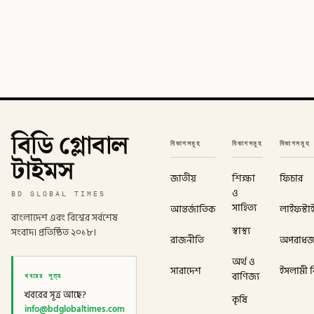
বিডি গ্লোবাল
বিভাগসমূহ
বিভাগসমূহ
বিভাগসমূহ
টাইমস
জাতীয়
শিক্ষা
ফিচার
ও
BD GLOBAL TIMES
সাহিত্য
আন্তর্জাতিক
লাইফস্টা
বাংলাদেশ এবং বিশ্বের সর্বশেষ
স্বাস্থ্য
সংবাদ। প্রতিষ্ঠিত ২০১৮।
রাজনীতি
অপরাধ
অর্থ ও
সারাদেশ
ইসলামী বি
খবরের সূত্র
বাণিজ্য
খবরের সূত্র আছে?
কৃষি
info@bdglobaltimes.com