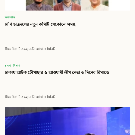
ক্যাম্পাস
ঢাবি ছাত্রদলের নতুন কমিটি যেকোনো সময়,
স্টাফ রিপোর্টার
·
১২ ঘণ্টা আগে
·
৩ মিনিট
বিডি
খুলনা বিভাগ
ঢাকায় আটক চৌগাছার ৬ আওয়ামী লীগ নেতা ৩ দিনের রিমান্ডে
বিডি গ্লোবাল টাইমস
স্টাফ রিপোর্টার
·
১২ ঘণ্টা আগে
·
৩ মিনিট