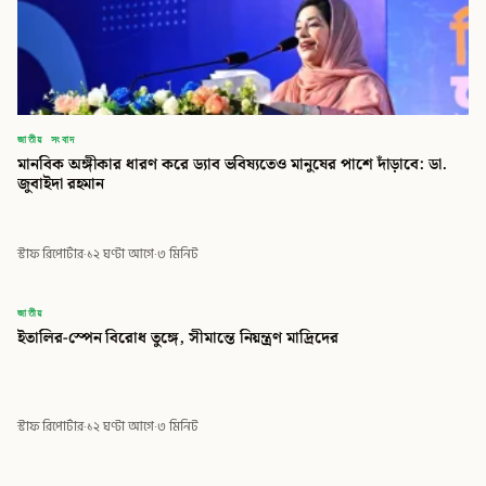
জাতীয় সংবাদ
মানবিক অঙ্গীকার ধারণ করে ড্যাব ভবিষ্যতেও মানুষের পাশে দাঁড়াবে: ডা.
জুবাইদা রহমান
স্টাফ রিপোর্টার
·
১২ ঘণ্টা আগে
·
৩ মিনিট
বিডি
জাতীয়
ইতালির-স্পেন বিরোধ তুঙ্গে, সীমান্তে নিয়ন্ত্রণ মাদ্রিদের
বিডি গ্লোবাল টাইমস
স্টাফ রিপোর্টার
·
১২ ঘণ্টা আগে
·
৩ মিনিট