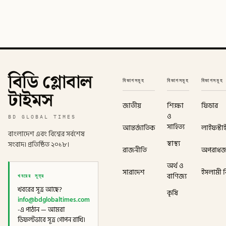
বিডি গ্লোবাল
বিভাগসমূহ
বিভাগসমূহ
বিভাগসমূহ
টাইমস
জাতীয়
শিক্ষা
ফিচার
ও
BD GLOBAL TIMES
সাহিত্য
আন্তর্জাতিক
লাইফস্টা
বাংলাদেশ এবং বিশ্বের সর্বশেষ
স্বাস্থ্য
সংবাদ। প্রতিষ্ঠিত ২০১৮।
রাজনীতি
অপরাধ
অর্থ ও
সারাদেশ
ইসলামী বি
খবরের সূত্র
বাণিজ্য
খবরের সূত্র আছে?
কৃষি
info@bdglobaltimes.com
-এ পাঠান — আমরা
ডিফল্টভাবে সূত্র গোপন রাখি।