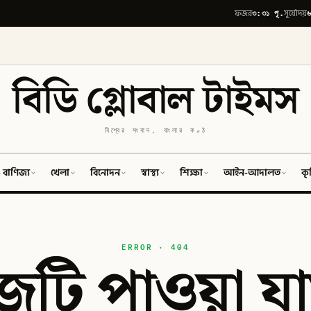
৩:৩১ পূ.
৬
ফজর
সূর্যোদয়
বিডি গ্লোবাল টাইমস
বিশ্বের সংবাদ, বাংলার কণ্ঠ
 বাণিজ্য
খেলা
বিনোদন
স্বাস্থ্য
শিক্ষা
আইন-আদালত
কৃ
ERROR · 404
টি পাওয়া যা