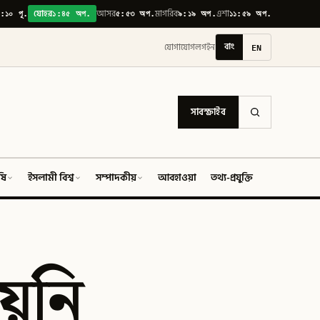
:১০ পূ.
১:৪৫ অপ.
৫:৫৩ অপ.
৯:১৯ অপ.
১১:৫৯ অপ.
যোহর
আসর
মাগরিব
এশা
বাং
EN
যোগাযোগ
লগইন
সাবস্ক্রাইব
ষি
ইসলামী বিশ্ব
সম্পাদকীয়
আবহাওয়া
তথ্য-প্রযুক্তি
ফিচার
য়নি