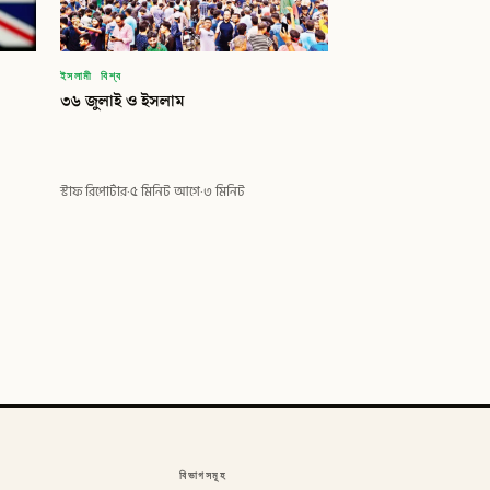
ইসলামী বিশ্ব
৩৬ জুলাই ও ইসলাম
স্টাফ রিপোর্টার
·
৫ মিনিট আগে
·
৩ মিনিট
বিভাগসমূহ