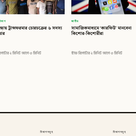
বিভাগ
জাতীয়
াঙ্গায় ট্রান্সফরমার চোরচক্রের ৬ সদস্য
সামাজিকমাধ্যমে ‘কারফিউ’ মানবেনা
তার
কিশোর-কিশোরীরা
িপোর্টার
·
২ মিনিট আগে
·
৩ মিনিট
স্টাফ রিপোর্টার
·
২ মিনিট আগে
·
৩ মিনিট
বিভাগসমূহ
বিভাগসমূহ