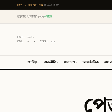
UTC · নামাজের সময়
২৪ صَفَر ১৪৪৮
শুক্রবার, ৭ আগস্ট ২০২৬
লাইভ
EST.
২০১৮
VOL.
৮
· ISS.
১১৬
জাতীয়
রাজনীতি
সারাদেশ
আন্তর্জাতিক
অর্থ ও
পেজ