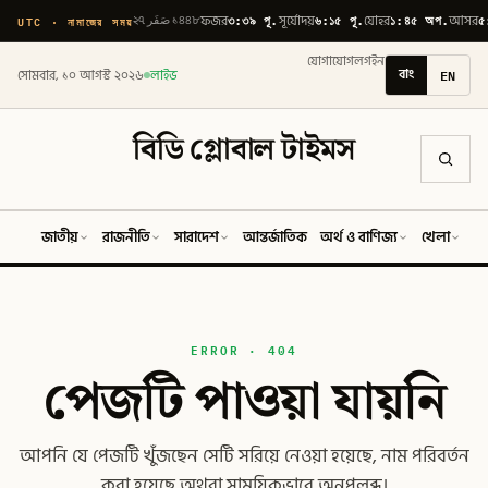
৩:৩৯ পূ.
৬:১৫ পূ.
১:৪৫ অপ.
৫
UTC · নামাজের সময়
২৭ صَفَر ১৪৪৮
ফজর
সূর্যোদয়
যোহর
আসর
যোগাযোগ
লগইন
বাং
EN
সোমবার, ১০ আগস্ট ২০২৬
লাইভ
বিডি গ্লোবাল টাইমস
জাতীয়
রাজনীতি
সারাদেশ
আন্তর্জাতিক
অর্থ ও বাণিজ্য
খেলা
ব
ERROR · 404
পেজটি পাওয়া যায়নি
আপনি যে পেজটি খুঁজছেন সেটি সরিয়ে নেওয়া হয়েছে, নাম পরিবর্তন
করা হয়েছে অথবা সাময়িকভাবে অনুপলব্ধ।