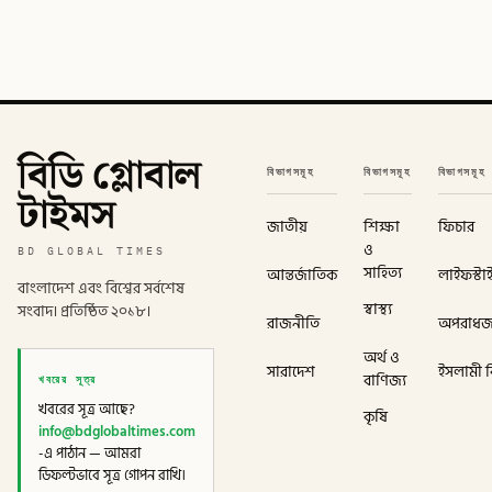
বিডি গ্লোবাল
বিভাগসমূহ
বিভাগসমূহ
বিভাগসমূহ
টাইমস
জাতীয়
শিক্ষা
ফিচার
ও
BD GLOBAL TIMES
সাহিত্য
আন্তর্জাতিক
লাইফস্টা
বাংলাদেশ এবং বিশ্বের সর্বশেষ
স্বাস্থ্য
সংবাদ। প্রতিষ্ঠিত ২০১৮।
রাজনীতি
অপরাধ
অর্থ ও
সারাদেশ
ইসলামী বি
খবরের সূত্র
বাণিজ্য
খবরের সূত্র আছে?
কৃষি
info@bdglobaltimes.com
-এ পাঠান — আমরা
ডিফল্টভাবে সূত্র গোপন রাখি।