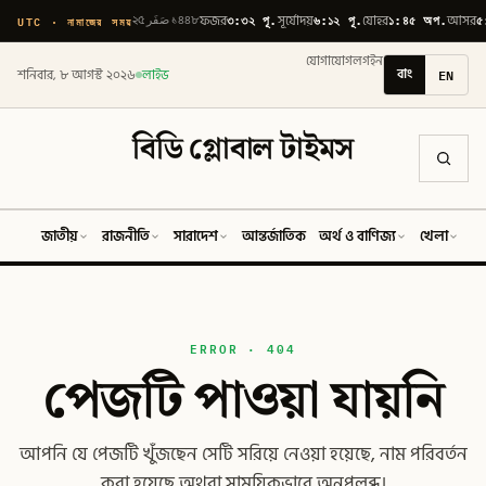
৩:৩২ পূ.
৬:১২ পূ.
১:৪৫ অপ.
৫
UTC · নামাজের সময়
২৫ صَفَر ১৪৪৮
ফজর
সূর্যোদয়
যোহর
আসর
যোগাযোগ
লগইন
বাং
EN
শনিবার, ৮ আগস্ট ২০২৬
লাইভ
বিডি গ্লোবাল টাইমস
জাতীয়
রাজনীতি
সারাদেশ
আন্তর্জাতিক
অর্থ ও বাণিজ্য
খেলা
ব
ERROR · 404
পেজটি পাওয়া যায়নি
আপনি যে পেজটি খুঁজছেন সেটি সরিয়ে নেওয়া হয়েছে, নাম পরিবর্তন
করা হয়েছে অথবা সাময়িকভাবে অনুপলব্ধ।