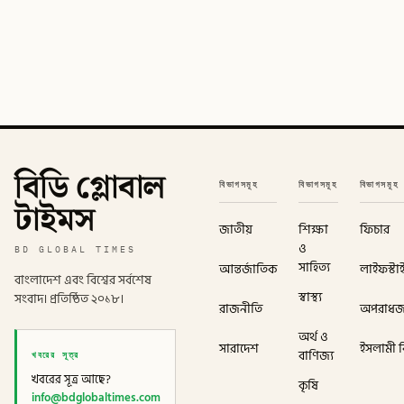
বিডি গ্লোবাল
বিভাগসমূহ
বিভাগসমূহ
বিভাগসমূহ
টাইমস
জাতীয়
শিক্ষা
ফিচার
ও
BD GLOBAL TIMES
সাহিত্য
আন্তর্জাতিক
লাইফস্টা
বাংলাদেশ এবং বিশ্বের সর্বশেষ
স্বাস্থ্য
সংবাদ। প্রতিষ্ঠিত ২০১৮।
রাজনীতি
অপরাধ
অর্থ ও
সারাদেশ
ইসলামী বি
খবরের সূত্র
বাণিজ্য
খবরের সূত্র আছে?
কৃষি
info@bdglobaltimes.com