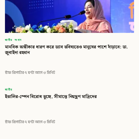
জাতীয় সংবাদ
মানবিক অঙ্গীকার ধারণ করে ড্যাব ভবিষ্যতেও মানুষের পাশে দাঁড়াবে: ডা.
জুবাইদা রহমান
স্টাফ রিপোর্টার
·
৭ ঘণ্টা আগে
·
৩ মিনিট
বিডি
জাতীয়
ইতালির-স্পেন বিরোধ তুঙ্গে, সীমান্তে নিয়ন্ত্রণ মাদ্রিদের
বিডি গ্লোবাল টাইমস
স্টাফ রিপোর্টার
·
৭ ঘণ্টা আগে
·
৩ মিনিট