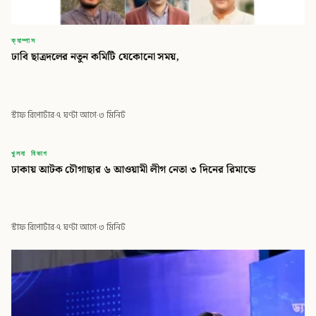
ক্যাম্পাস
ঢাবি ছাত্রদলের নতুন কমিটি যেকোনো সময়,
স্টাফ রিপোর্টার
·
৭ ঘণ্টা আগে
·
৩ মিনিট
বিডি
খুলনা বিভাগ
ঢাকায় আটক চৌগাছার ৬ আওয়ামী লীগ নেতা ৩ দিনের রিমান্ডে
বিডি গ্লোবাল টাইমস
স্টাফ রিপোর্টার
·
৭ ঘণ্টা আগে
·
৩ মিনিট