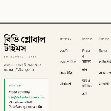
বিডি গ্লোবাল
বিভাগসমূহ
বিভাগসমূহ
বিভাগসমূহ
টাইমস
জাতীয়
শিক্ষা
ফিচার
ও
BD GLOBAL TIMES
সাহিত্য
আন্তর্জাতিক
লাইফস্টা
বাংলাদেশ এবং বিশ্বের সর্বশেষ
স্বাস্থ্য
সংবাদ। প্রতিষ্ঠিত ২০১৮।
রাজনীতি
অপরাধ
অর্থ ও
সারাদেশ
ইসলামী বি
খবরের সূত্র
বাণিজ্য
খবরের সূত্র আছে?
কৃষি
info@bdglobaltimes.com
-এ পাঠান — আমরা
ডিফল্টভাবে সূত্র গোপন রাখি।