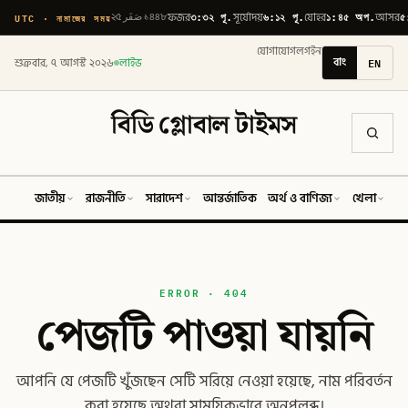
৩:৩২ পূ.
৬:১২ পূ.
১:৪৫ অপ.
৫
UTC · নামাজের সময়
২৫ صَفَر ১৪৪৮
ফজর
সূর্যোদয়
যোহর
আসর
যোগাযোগ
লগইন
বাং
EN
শুক্রবার, ৭ আগস্ট ২০২৬
লাইভ
বিডি গ্লোবাল টাইমস
জাতীয়
রাজনীতি
সারাদেশ
আন্তর্জাতিক
অর্থ ও বাণিজ্য
খেলা
ব
ERROR · 404
পেজটি পাওয়া যায়নি
আপনি যে পেজটি খুঁজছেন সেটি সরিয়ে নেওয়া হয়েছে, নাম পরিবর্তন
করা হয়েছে অথবা সাময়িকভাবে অনুপলব্ধ।