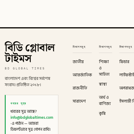
বিডি গ্লোবাল
বিভাগসমূহ
বিভাগসমূহ
বিভাগসমূহ
টাইমস
জাতীয়
শিক্ষা
ফিচার
ও
BD GLOBAL TIMES
সাহিত্য
আন্তর্জাতিক
লাইফস্টা
বাংলাদেশ এবং বিশ্বের সর্বশেষ
স্বাস্থ্য
সংবাদ। প্রতিষ্ঠিত ২০১৮।
রাজনীতি
অপরাধ
অর্থ ও
সারাদেশ
ইসলামী বি
খবরের সূত্র
বাণিজ্য
খবরের সূত্র আছে?
কৃষি
info@bdglobaltimes.com
-এ পাঠান — আমরা
ডিফল্টভাবে সূত্র গোপন রাখি।