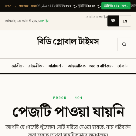
৩:৩৯ পূ.
৬:১৫ পূ.
১:৪৫ অপ.
UTC · নামাজের সময়
২৭ صَفَر ১৪৪৮
ফজর
সূর্যোদয়
যোহর
আ
যোগাযোগ
লগইন
বাং
EN
সোমবার, ১০ আগস্ট ২০২৬
লাইভ
বিডি গ্লোবাল টাইমস
জাতীয়
রাজনীতি
সারাদেশ
আন্তর্জাতিক
অর্থ ও বাণিজ্য
খেলা
ব
ERROR · 404
পেজটি পাওয়া যায়নি
আপনি যে পেজটি খুঁজছেন সেটি সরিয়ে নেওয়া হয়েছে, নাম পরিবর্তন
করা হয়েছে অথবা সাময়িকভাবে অনুপলব্ধ।