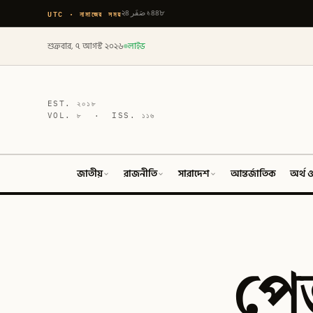
UTC · নামাজের সময়
২৪ صَفَر ১৪৪৮
শুক্রবার, ৭ আগস্ট ২০২৬
লাইভ
EST.
২০১৮
VOL.
৮
· ISS.
১১৬
জাতীয়
রাজনীতি
সারাদেশ
আন্তর্জাতিক
অর্থ ও
পেজ