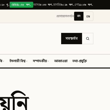
:১০ পূ.
১:৪৫ অপ.
৫:৫৩ অপ.
৯:১৯ অপ.
১১:৫৯ অপ.
যোহর
আসর
মাগরিব
এশা
বাং
EN
যোগাযোগ
লগইন
সাবস্ক্রাইব
ষি
ইসলামী বিশ্ব
সম্পাদকীয়
আবহাওয়া
তথ্য-প্রযুক্তি
ফিচার
য়নি