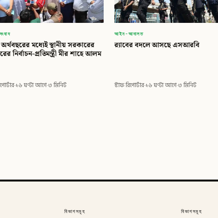
সংবাদ
আইন-আদালত
অর্থবছরের মধ্যেই স্থানীয় সরকারের
র‍্যাবের বদলে আসছে এসআরবি
তরের নির্বাচন-প্রতিমন্ত্রী মীর শাহে আলম
িপোর্টার
·
১৬ ঘণ্টা আগে
·
৩ মিনিট
স্টাফ রিপোর্টার
·
১৬ ঘণ্টা আগে
·
৩ মিনিট
বিভাগসমূহ
বিভাগসমূহ