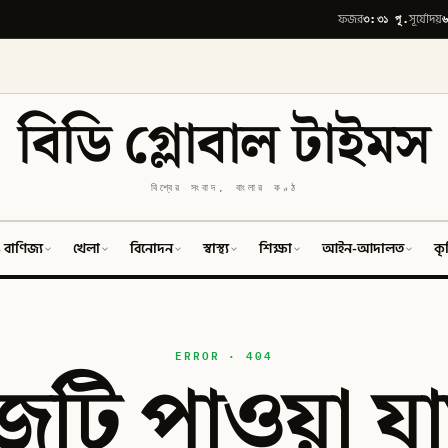
৩:৩১ পূ.
৬
ফজর
সূর্যোদয়
বিডি গ্লোবাল টাইমস
বিশ্বের সংবাদ, বাংলার কণ্ঠ
 বাণিজ্য
খেলা
বিনোদন
স্বাস্থ্য
শিক্ষা
আইন-আদালত
কৃ
ERROR · 404
টি পাওয়া যা