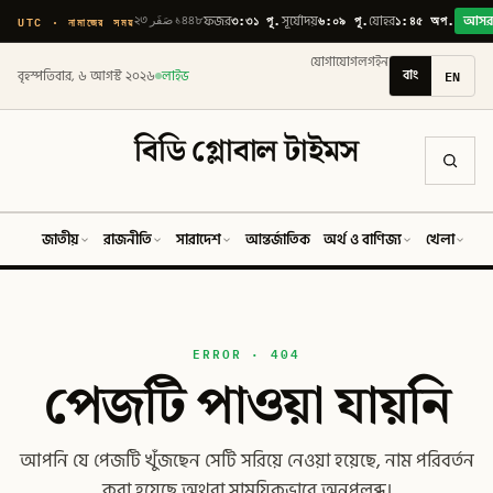
৩:৩১ পূ.
৬:০৯ পূ.
১:৪৫ অপ.
UTC · নামাজের সময়
২৩ صَفَر ১৪৪৮
ফজর
সূর্যোদয়
যোহর
আস
যোগাযোগ
লগইন
বাং
EN
বৃহস্পতিবার, ৬ আগস্ট ২০২৬
লাইভ
বিডি গ্লোবাল টাইমস
জাতীয়
রাজনীতি
সারাদেশ
আন্তর্জাতিক
অর্থ ও বাণিজ্য
খেলা
ব
ERROR · 404
পেজটি পাওয়া যায়নি
আপনি যে পেজটি খুঁজছেন সেটি সরিয়ে নেওয়া হয়েছে, নাম পরিবর্তন
করা হয়েছে অথবা সাময়িকভাবে অনুপলব্ধ।