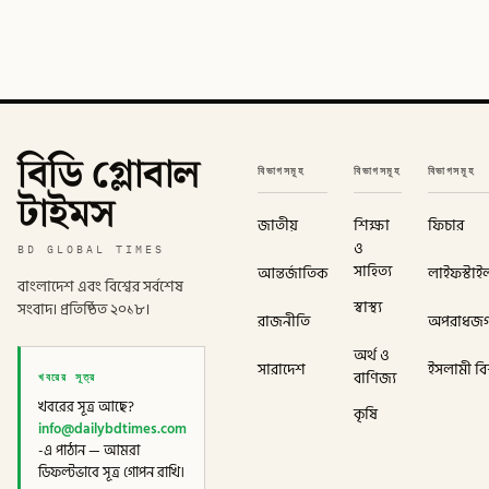
বিডি গ্লোবাল
বিভাগসমূহ
বিভাগসমূহ
বিভাগসমূহ
টাইমস
জাতীয়
শিক্ষা
ফিচার
ও
BD GLOBAL TIMES
সাহিত্য
আন্তর্জাতিক
লাইফস্টাই
বাংলাদেশ এবং বিশ্বের সর্বশেষ
স্বাস্থ্য
সংবাদ। প্রতিষ্ঠিত ২০১৮।
রাজনীতি
অপরাধজ
অর্থ ও
সারাদেশ
ইসলামী বিশ
খবরের সূত্র
বাণিজ্য
খবরের সূত্র আছে?
কৃষি
info@dailybdtimes.com
-এ পাঠান — আমরা
ডিফল্টভাবে সূত্র গোপন রাখি।