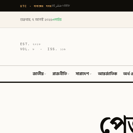
UTC · নামাজের সময়
২৫ صَفَر ১৪৪৮
শুক্রবার, ৭ আগস্ট ২০২৬
লাইভ
EST.
২০১৮
VOL.
৮
· ISS.
১১৬
জাতীয়
রাজনীতি
সারাদেশ
আন্তর্জাতিক
অর্থ ও
পেজ