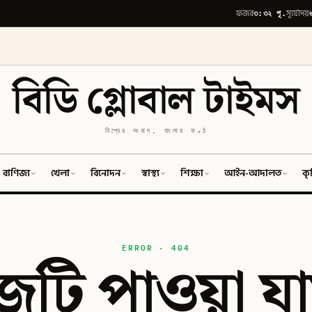
৩:৩২ পূ.
ফজর
সূর্যোদয়
বিডি গ্লোবাল টাইমস
বিশ্বের সংবাদ, বাংলার কণ্ঠ
 বাণিজ্য
খেলা
বিনোদন
স্বাস্থ্য
শিক্ষা
আইন-আদালত
কৃ
ERROR · 404
টি পাওয়া যা