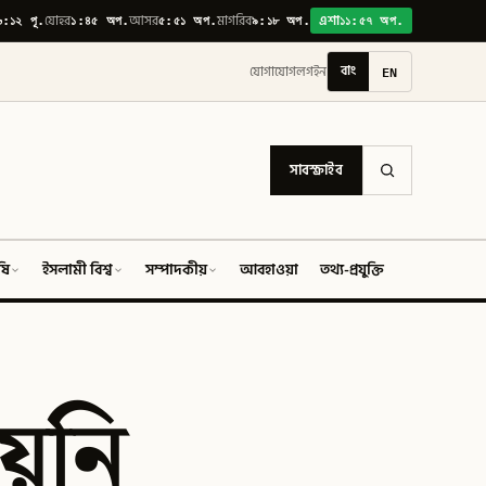
৬:১২ পূ.
১:৪৫ অপ.
৫:৫১ অপ.
৯:১৮ অপ.
১১:৫৭ অপ.
যোহর
আসর
মাগরিব
এশা
বাং
EN
যোগাযোগ
লগইন
সাবস্ক্রাইব
ষি
ইসলামী বিশ্ব
সম্পাদকীয়
আবহাওয়া
তথ্য-প্রযুক্তি
ফিচার
য়নি