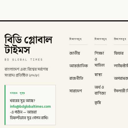
বিডি গ্লোবাল
বিভাগসমূহ
বিভাগসমূহ
বিভাগসমূহ
টাইমস
জাতীয়
শিক্ষা
ফিচার
ও
BD GLOBAL TIMES
সাহিত্য
আন্তর্জাতিক
লাইফস্টা
বাংলাদেশ এবং বিশ্বের সর্বশেষ
স্বাস্থ্য
সংবাদ। প্রতিষ্ঠিত ২০১৮।
রাজনীতি
অপরাধ
অর্থ ও
সারাদেশ
ইসলামী বি
খবরের সূত্র
বাণিজ্য
খবরের সূত্র আছে?
কৃষি
info@bdglobaltimes.com
-এ পাঠান — আমরা
ডিফল্টভাবে সূত্র গোপন রাখি।