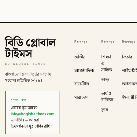
বিডি গ্লোবাল
বিভাগসমূহ
বিভাগসমূহ
বিভাগসমূহ
টাইমস
জাতীয়
শিক্ষা
ফিচার
ও
BD GLOBAL TIMES
সাহিত্য
আন্তর্জাতিক
লাইফস্টা
বাংলাদেশ এবং বিশ্বের সর্বশেষ
স্বাস্থ্য
সংবাদ। প্রতিষ্ঠিত ২০১৮।
রাজনীতি
অপরাধ
অর্থ ও
সারাদেশ
ইসলামী বি
খবরের সূত্র
বাণিজ্য
খবরের সূত্র আছে?
কৃষি
info@bdglobaltimes.com
-এ পাঠান — আমরা
ডিফল্টভাবে সূত্র গোপন রাখি।