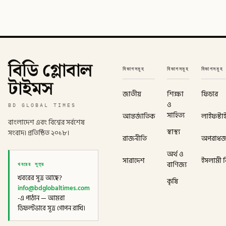
বিডি গ্লোবাল
বিভাগসমূহ
বিভাগসমূহ
বিভাগসমূহ
টাইমস
জাতীয়
শিক্ষা
ফিচার
ও
BD GLOBAL TIMES
সাহিত্য
আন্তর্জাতিক
লাইফস্টা
বাংলাদেশ এবং বিশ্বের সর্বশেষ
স্বাস্থ্য
সংবাদ। প্রতিষ্ঠিত ২০১৮।
রাজনীতি
অপরাধ
অর্থ ও
সারাদেশ
ইসলামী বি
খবরের সূত্র
বাণিজ্য
খবরের সূত্র আছে?
কৃষি
info@bdglobaltimes.com
-এ পাঠান — আমরা
ডিফল্টভাবে সূত্র গোপন রাখি।