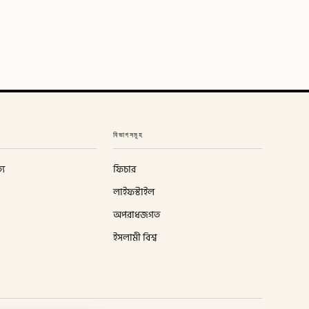
বিভাগসমূহ
্য
ফিচার
লাইফস্টাইল
অপরাধজগত
ইসলামী বিশ্ব