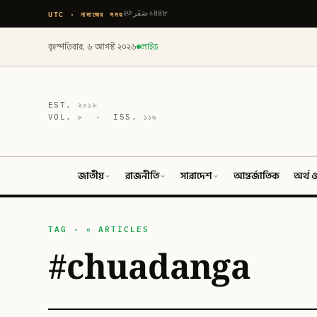
UTC · নামাজের সময়
২৩ صَفَر ১৪৪৮
বৃহস্পতিবার, ৬ আগস্ট ২০২৬
লাইভ
EST.
২০১৮
VOL.
৮
· ISS.
১১৬
জাতীয়
রাজনীতি
সারাদেশ
আন্তর্জাতিক
অর্থ ও
TAG · ০ ARTICLES
#
chuadanga