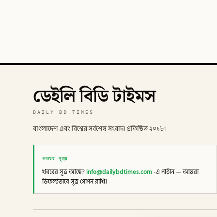
ডেইলি বিডি টাইমস
DAILY BD TIMES
বাংলাদেশ এবং বিশ্বের সর্বশেষ সংবাদ। প্রতিষ্ঠিত ২০১৮।
খবরের সূত্র
খবরের সূত্র আছে?
info@dailybdtimes.com
-এ পাঠান — আমরা
ডিফল্টভাবে সূত্র গোপন রাখি।