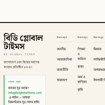
বিডি গ্লোবাল
বিভাগসমূহ
বিভাগসমূহ
বিভাগসমূহ
টাইমস
জাতীয়
শিক্ষা
ফিচার
ও
BD GLOBAL TIMES
সাহিত্য
আন্তর্জাতিক
লাইফস্টা
বাংলাদেশ এবং বিশ্বের সর্বশেষ
স্বাস্থ্য
সংবাদ। প্রতিষ্ঠিত ২০১৮।
রাজনীতি
অপরাধ
অর্থ ও
সারাদেশ
ইসলামী বি
খবরের সূত্র
বাণিজ্য
খবরের সূত্র আছে?
কৃষি
info@bdglobaltimes.com
-এ পাঠান — আমরা
ডিফল্টভাবে সূত্র গোপন রাখি।