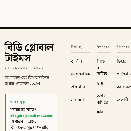
বিডি গ্লোবাল
বিভাগসমূহ
বিভাগসমূহ
বিভাগসমূহ
টাইমস
জাতীয়
শিক্ষা
ফিচার
ও
BD GLOBAL TIMES
সাহিত্য
আন্তর্জাতিক
লাইফস্টা
বাংলাদেশ এবং বিশ্বের সর্বশেষ
স্বাস্থ্য
সংবাদ। প্রতিষ্ঠিত ২০১৮।
রাজনীতি
অপরাধ
অর্থ ও
সারাদেশ
ইসলামী বি
খবরের সূত্র
বাণিজ্য
খবরের সূত্র আছে?
কৃষি
info@bdglobaltimes.com
-এ পাঠান — আমরা
ডিফল্টভাবে সূত্র গোপন রাখি।