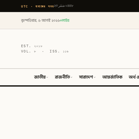
UTC · নামাজের সময়
২৩ صَفَر ১৪৪৮
বৃহস্পতিবার, ৬ আগস্ট ২০২৬
লাইভ
EST.
২০১৮
VOL.
৮
· ISS.
১১৬
জাতীয়
রাজনীতি
সারাদেশ
আন্তর্জাতিক
অর্থ ও