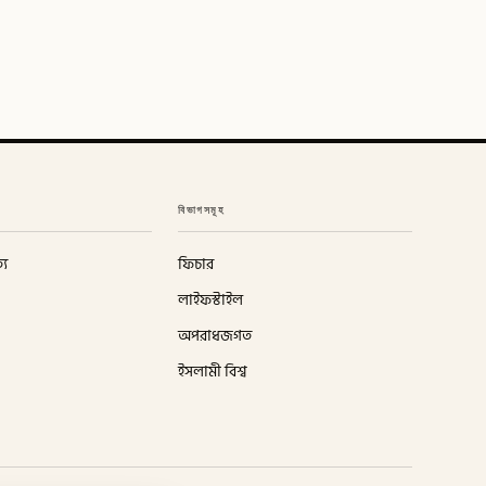
বিভাগসমূহ
্য
ফিচার
লাইফস্টাইল
অপরাধজগত
ইসলামী বিশ্ব