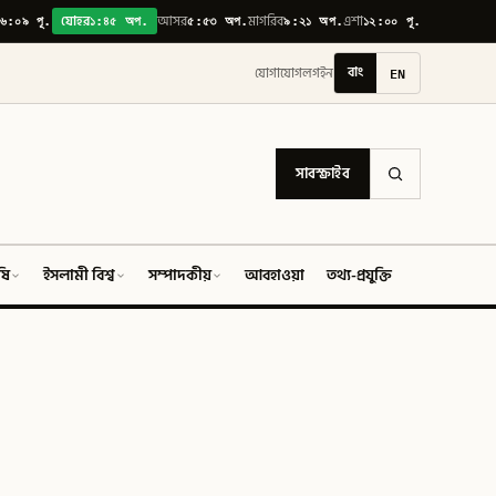
৬:০৯ পূ.
১:৪৫ অপ.
৫:৫৩ অপ.
৯:২১ অপ.
১২:০০ পূ.
যোহর
আসর
মাগরিব
এশা
বাং
EN
যোগাযোগ
লগইন
সাবস্ক্রাইব
ষি
ইসলামী বিশ্ব
সম্পাদকীয়
আবহাওয়া
তথ্য-প্রযুক্তি
ফিচার