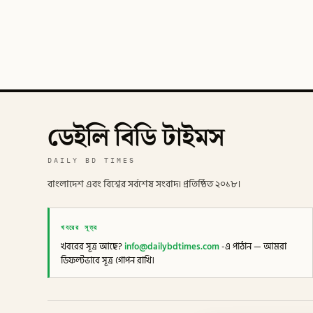
ডেইলি বিডি টাইমস
DAILY BD TIMES
বাংলাদেশ এবং বিশ্বের সর্বশেষ সংবাদ। প্রতিষ্ঠিত ২০১৮।
খবরের সূত্র
খবরের সূত্র আছে?
info@dailybdtimes.com
-এ পাঠান — আমরা
ডিফল্টভাবে সূত্র গোপন রাখি।