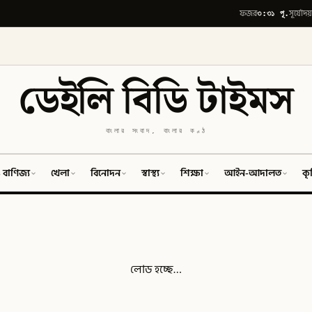
৩:৩১ পূ.
ফজর
সূর্যোদয়
ডেইলি বিডি টাইমস
বাংলার সংবাদ, বাংলার কণ্ঠ
 বাণিজ্য
খেলা
বিনোদন
স্বাস্থ্য
শিক্ষা
আইন-আদালত
কৃ
লোড হচ্ছে…