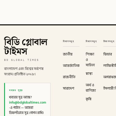
বিডি গ্লোবাল
বিভাগসমূহ
বিভাগসমূহ
বিভাগসমূহ
টাইমস
জাতীয়
শিক্ষা
ফিচার
ও
BD GLOBAL TIMES
সাহিত্য
আন্তর্জাতিক
লাইফস্টা
বাংলাদেশ এবং বিশ্বের সর্বশেষ
স্বাস্থ্য
সংবাদ। প্রতিষ্ঠিত ২০১৮।
রাজনীতি
অপরাধ
অর্থ ও
সারাদেশ
ইসলামী বি
খবরের সূত্র
বাণিজ্য
খবরের সূত্র আছে?
কৃষি
info@bdglobaltimes.com
-এ পাঠান — আমরা
ডিফল্টভাবে সূত্র গোপন রাখি।