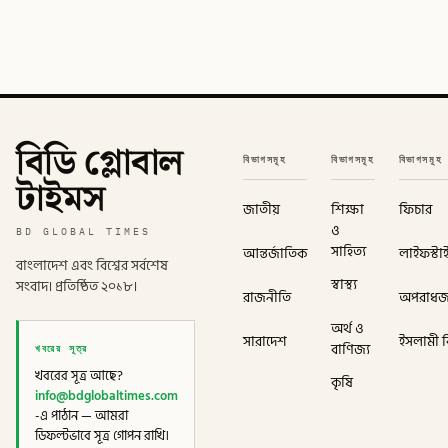
বিডি গ্লোবাল
বিভাগসমূহ
বিভাগসমূহ
বিভাগসমূহ
টাইমস
জাতীয়
শিক্ষা
ফিচার
ও
BD GLOBAL TIMES
সাহিত্য
আন্তর্জাতিক
লাইফস্টা
বাংলাদেশ এবং বিশ্বের সর্বশেষ
স্বাস্থ্য
সংবাদ। প্রতিষ্ঠিত ২০১৮।
রাজনীতি
অপরাধ
অর্থ ও
সারাদেশ
ইসলামী বি
খবরের সূত্র
বাণিজ্য
খবরের সূত্র আছে?
কৃষি
info@bdglobaltimes.com
-এ পাঠান — আমরা
ডিফল্টভাবে সূত্র গোপন রাখি।