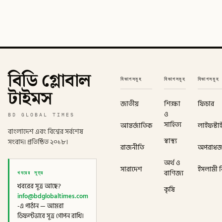
বিডি গ্লোবাল
বিভাগসমূহ
বিভাগসমূহ
বিভাগসমূহ
টাইমস
জাতীয়
শিক্ষা
ফিচার
ও
BD GLOBAL TIMES
সাহিত্য
আন্তর্জাতিক
লাইফস্টা
বাংলাদেশ এবং বিশ্বের সর্বশেষ
স্বাস্থ্য
সংবাদ। প্রতিষ্ঠিত ২০১৮।
রাজনীতি
অপরাধ
অর্থ ও
সারাদেশ
ইসলামী বি
খবরের সূত্র
বাণিজ্য
খবরের সূত্র আছে?
কৃষি
info@bdglobaltimes.com
-এ পাঠান — আমরা
ডিফল্টভাবে সূত্র গোপন রাখি।