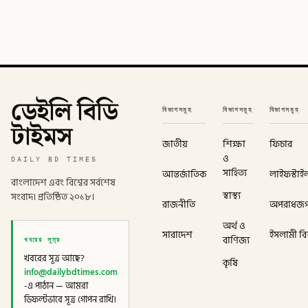
ডেইলি বিডি
বিভাগসমূহ
বিভাগসমূহ
বিভাগসমূহ
টাইমস
জাতীয়
শিক্ষা
ফিচার
ও
DAILY BD TIMES
সাহিত্য
আন্তর্জাতিক
লাইফস্টাই
বাংলাদেশ এবং বিশ্বের সর্বশেষ
স্বাস্থ্য
সংবাদ। প্রতিষ্ঠিত ২০১৮।
রাজনীতি
অপরাধজ
অর্থ ও
সারাদেশ
ইসলামী বিশ
খবরের সূত্র
বাণিজ্য
খবরের সূত্র আছে?
কৃষি
info@dailybdtimes.com
-এ পাঠান — আমরা
ডিফল্টভাবে সূত্র গোপন রাখি।