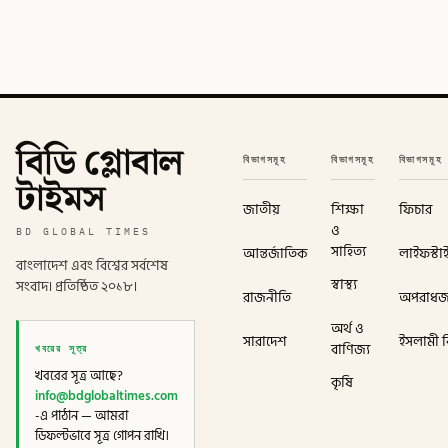
বিডি গ্লোবাল
বিভাগসমূহ
বিভাগসমূহ
বিভাগসমূহ
টাইমস
জাতীয়
শিক্ষা
ফিচার
ও
BD GLOBAL TIMES
সাহিত্য
আন্তর্জাতিক
লাইফস্টা
বাংলাদেশ এবং বিশ্বের সর্বশেষ
স্বাস্থ্য
সংবাদ। প্রতিষ্ঠিত ২০১৮।
রাজনীতি
অপরাধ
অর্থ ও
সারাদেশ
ইসলামী বি
খবরের সূত্র
বাণিজ্য
খবরের সূত্র আছে?
কৃষি
info@bdglobaltimes.com
-এ পাঠান — আমরা
ডিফল্টভাবে সূত্র গোপন রাখি।